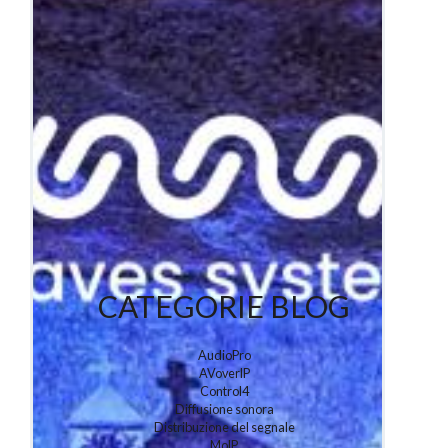
CATEGORIE BLOG
AudioPro
AVoverIP
Control4
Diffusione sonora
Distribuzione del segnale
MoIP