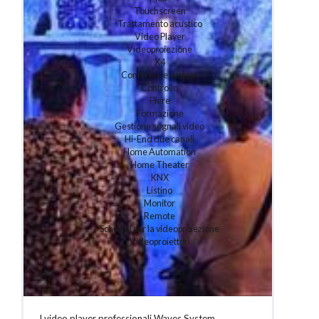
Touchscreen
Trattamento acustico
Video Player
Videoproiezione
X4
Conference system
Controllo
Fiere
Formazione
Gestione segnali video
Hi-End due canali
Home Automation
Home Theater
KNX
Listino
Monitor
Remote
Schermi per la videoproiezione
Videoproiettori
I video player professionali Waves System