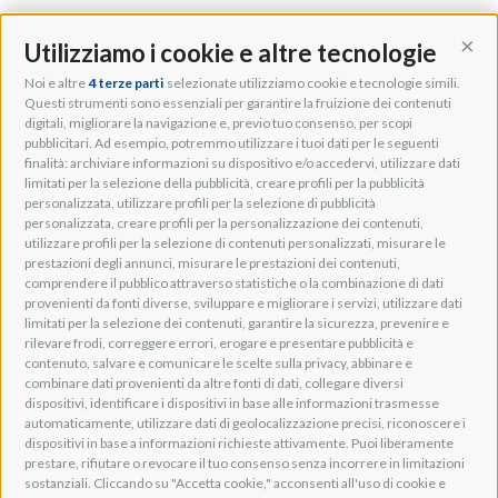
Utilizziamo i cookie e altre tecnologie
Cont
Noi e altre
4 terze parti
selezionate utilizziamo cookie e tecnologie simili.
Adeo Group S.r.l.
Questi strumenti sono essenziali per garantire la fruizione dei contenuti
digitali, migliorare la navigazione e, previo tuo consenso, per scopi
Via della Zarga, 50
pubblicitari. Ad esempio, potremmo utilizzare i tuoi dati per le seguenti
Lavis, 38015 TN, Italy
finalità: archiviare informazioni su dispositivo e/o accedervi, utilizzare dati
Tel: +39 0461 248211
limitati per la selezione della pubblicità, creare profili per la pubblicità
P.IVA: IT01262500224
personalizzata, utilizzare profili per la selezione di pubblicità
PEC: pec@pec.adeogroup.it
personalizzata, creare profili per la personalizzazione dei contenuti,
SDI: T04ZHR3
utilizzare profili per la selezione di contenuti personalizzati, misurare le
prestazioni degli annunci, misurare le prestazioni dei contenuti,
info@adeogroup.it
comprendere il pubblico attraverso statistiche o la combinazione di dati
Adeo ProAV
provenienti da fonti diverse, sviluppare e migliorare i servizi, utilizzare dati
limitati per la selezione dei contenuti, garantire la sicurezza, prevenire e
Adeo HomeAV
rilevare frodi, correggere errori, erogare e presentare pubblicità e
Adeo Screen
contenuto, salvare e comunicare le scelte sulla privacy, abbinare e
Screen Research
combinare dati provenienti da altre fonti di dati, collegare diversi
dispositivi, identificare i dispositivi in base alle informazioni trasmesse
automaticamente, utilizzare dati di geolocalizzazione precisi, riconoscere i
Adeum Cinema Suite
dispositivi in base a informazioni richieste attivamente. Puoi liberamente
prestare, rifiutare o revocare il tuo consenso senza incorrere in limitazioni
sostanziali. Cliccando su "Accetta cookie," acconsenti all'uso di cookie e