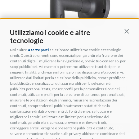
Utilizziamo i cookie e altre
Contin
tecnologie
Noi e altre
4 terze parti
selezionate utilizziamo cookie e tecnologie
simili. Questi strumenti sono essenziali per garantire la fruizione dei
contenuti digitali, migliorare la navigazione e, previo tuo consenso, per
scopi pubblicitari. Ad esempio, potremmo utilizzare i tuoi dati per le
seguenti finalità: archiviare informazioni su dispositivo e/o accedervi,
LUMA LUM-A20-WMB-VF-TDB Staffa
utilizzare dati limitati per la selezione della pubblicità, creare profili per
la pubblicità personalizzata, utilizzare profili per la selezione di
angolare a parete telecamere Varifocal
pubblicità personalizzata, creare profili per la personalizzazione dei
contenuti, utilizzare profili per la selezione di contenuti personalizzati,
Turret o Dome nero
misurare le prestazioni degli annunci, misurare le prestazioni dei
contenuti, comprendere il pubblico attraverso statistiche o la
Cod. TSOR000371
combinazione di dati provenienti da fonti diverse, sviluppare e
migliorare i servizi, utilizzare dati limitati per la selezione dei
contenuti, garantire la sicurezza, prevenire e rilevare frodi,
+ INFO
correggere errori, erogare e presentare pubblicità e contenuto,
salvare e comunicare le scelte sulla privacy, abbinare e combinare dati