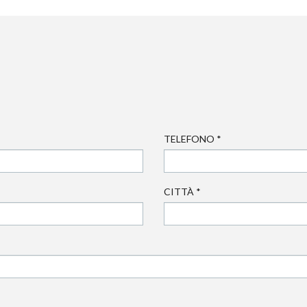
TELEFONO
*
CITTÀ
*