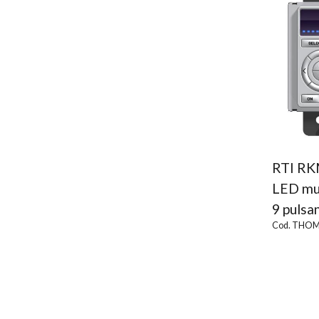
RTI RK
LED mul
9 pulsan
Cod. THOM