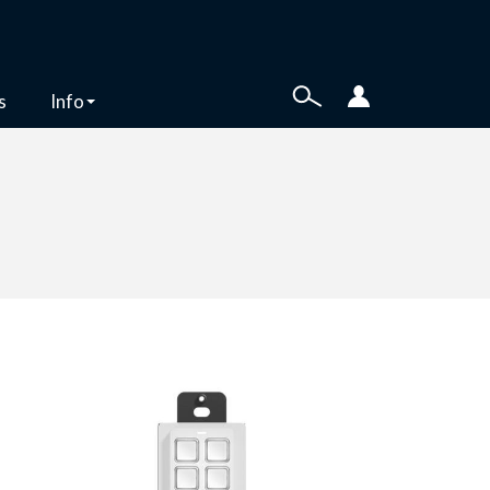
s
Info