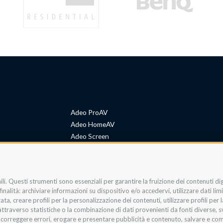
Adeo ProAV
Adeo HomeAV
Adeo Screen
Screen Research
li. Questi strumenti sono essenziali per garantire la fruizione dei contenuti di
Adeum Cinema Suite
nalità: archiviare informazioni su dispositivo e/o accedervi, utilizzare dati limit
zata, creare profili per la personalizzazione dei contenuti, utilizzare profili per
raverso statistiche o la combinazione di dati provenienti da fonti diverse, svilu
i, correggere errori, erogare e presentare pubblicità e contenuto, salvare e co