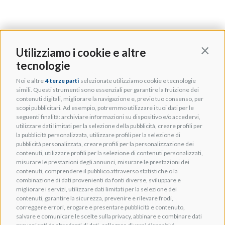
Utilizziamo i cookie e altre
Contin
tecnologie
Noi e altre
4 terze parti
selezionate utilizziamo cookie e tecnologie
simili. Questi strumenti sono essenziali per garantire la fruizione dei
contenuti digitali, migliorare la navigazione e, previo tuo consenso, per
scopi pubblicitari. Ad esempio, potremmo utilizzare i tuoi dati per le
seguenti finalità: archiviare informazioni su dispositivo e/o accedervi,
utilizzare dati limitati per la selezione della pubblicità, creare profili per
la pubblicità personalizzata, utilizzare profili per la selezione di
pubblicità personalizzata, creare profili per la personalizzazione dei
contenuti, utilizzare profili per la selezione di contenuti personalizzati,
misurare le prestazioni degli annunci, misurare le prestazioni dei
contenuti, comprendere il pubblico attraverso statistiche o la
combinazione di dati provenienti da fonti diverse, sviluppare e
migliorare i servizi, utilizzare dati limitati per la selezione dei
contenuti, garantire la sicurezza, prevenire e rilevare frodi,
INVIDEO_SOLUTIONS INVIDEO
correggere errori, erogare e presentare pubblicità e contenuto,
OM07148 Mensola opzionale per
salvare e comunicare le scelte sulla privacy, abbinare e combinare dati