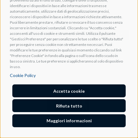
provenienti da altre fonti di dati, collegare diversi dispositivi,
apparati
identificare i dispositivi in base alle informazioni trasmesse
automaticamente, utilizzare dati di geolocalizzazione precisi,
Cod. TPLC001213
riconoscere i dispositivi in base a informazioni richieste attivamente.
Puoi liberamente prestare, rifiutare o revocare il tuo consenso senza
incorrere in limitazioni sostanziali. Cliccando su "Accetta cookie,"
acconsenti all'uso di cookie e strumenti simili. Utilizza il pulsante
+ INFO
"Gestisci Preferenze" per personalizzare le tue scelte o "Rifiuta tutto"
per proseguire senza cookie non strettamente necessari. Puoi
modificare le tue preferenze in qualsiasi momento cliccando sul link
"Preferenze Cookie" in fondo alla pagina o sull'icona dello scudo in
basso a sinistra. Le tue preferenze si applicheranno al solo dispositivo
in uso.
Cookie Policy
Accetta cookie
Rifiuta tutto
Maggiori informazioni