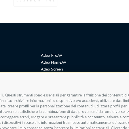
Adeo ProAV
Adeo HomeAV
Adeo Screen
Screen Research
li. Questi strumenti sono essenziali per garantire la fruizione dei contenuti di
Adeum Cinema Suite
nalità: archiviare informazioni su dispositivo e/o accedervi, utilizzare dati limit
zata, creare profili per la personalizzazione dei contenuti, utilizzare profili per
raverso statistiche o la combinazione di dati provenienti da fonti diverse, svilu
i, correggere errori, erogare e presentare pubblicità e contenuto, salvare e co
are i dispositivi in base alle informazioni trasmesse automaticamente, utilizzare 
 revocare il tuo consenso senza incorrere in limitazioni sostanziali. Cliccando s