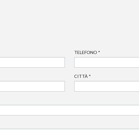
TELEFONO
*
CITTÀ
*