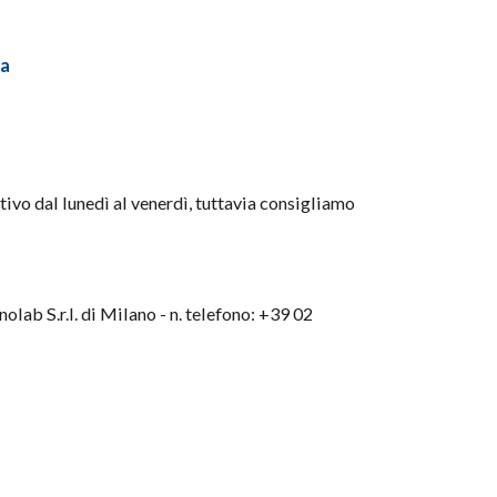
a
ttivo dal lunedì al venerdì, tuttavia consigliamo
olab S.r.l. di Milano - n. telefono: +39 02