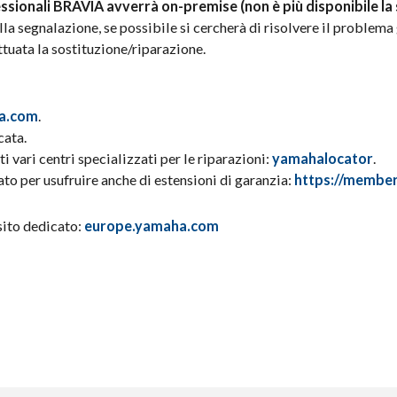
fessionali BRAVIA avverrà on-premise (non è più disponibile la
lla segnalazione, se possibile si cercherà di risolvere il problema 
ttuata la sostituzione/riparazione.
a.com
.
cata.
i vari centri specializzati per le riparazioni:
yamahalocator
.
to per usufruire anche di estensioni di garanzia:
https://membe
sito dedicato:
europe.yamaha.com