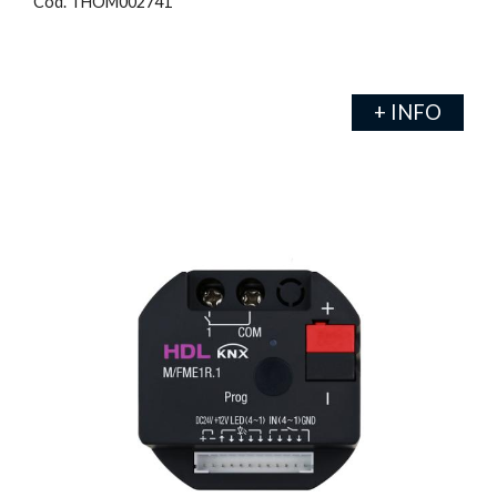
Cod. THOM002741
+ INFO