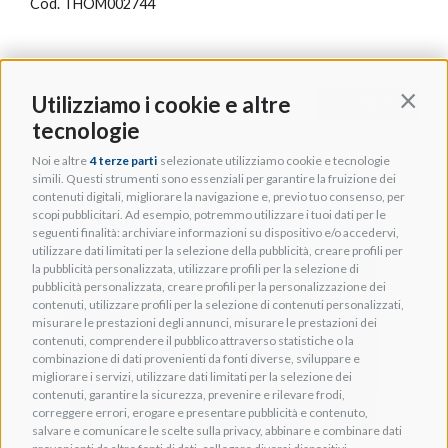
Cod. THOM002744
Utilizziamo i cookie e altre
+ INFO
Contin
tecnologie
Noi e altre
4 terze parti
selezionate utilizziamo cookie e tecnologie
simili. Questi strumenti sono essenziali per garantire la fruizione dei
contenuti digitali, migliorare la navigazione e, previo tuo consenso, per
scopi pubblicitari. Ad esempio, potremmo utilizzare i tuoi dati per le
seguenti finalità: archiviare informazioni su dispositivo e/o accedervi,
utilizzare dati limitati per la selezione della pubblicità, creare profili per
la pubblicità personalizzata, utilizzare profili per la selezione di
pubblicità personalizzata, creare profili per la personalizzazione dei
contenuti, utilizzare profili per la selezione di contenuti personalizzati,
misurare le prestazioni degli annunci, misurare le prestazioni dei
contenuti, comprendere il pubblico attraverso statistiche o la
combinazione di dati provenienti da fonti diverse, sviluppare e
migliorare i servizi, utilizzare dati limitati per la selezione dei
contenuti, garantire la sicurezza, prevenire e rilevare frodi,
correggere errori, erogare e presentare pubblicità e contenuto,
salvare e comunicare le scelte sulla privacy, abbinare e combinare dati