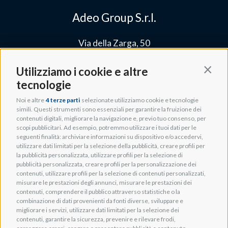
Adeo Group S.r.l.
Via della Zarga, 50
Lavis, 38015 TN, Italy
Tel: +39 0461 248211
Utilizziamo i cookie e altre
Contin
P.IVA: IT01262500224
tecnologie
PEC: pec@pec.adeogroup.it
Noi e altre
4 terze parti
selezionate utilizziamo cookie e tecnologie
SDI: T04ZHR3
simili. Questi strumenti sono essenziali per garantire la fruizione dei
contenuti digitali, migliorare la navigazione e, previo tuo consenso, per
scopi pubblicitari. Ad esempio, potremmo utilizzare i tuoi dati per le
seguenti finalità: archiviare informazioni su dispositivo e/o accedervi,
info@adeogroup.it
utilizzare dati limitati per la selezione della pubblicità, creare profili per
Adeo ProAV
la pubblicità personalizzata, utilizzare profili per la selezione di
pubblicità personalizzata, creare profili per la personalizzazione dei
Adeo HomeAV
contenuti, utilizzare profili per la selezione di contenuti personalizzati,
misurare le prestazioni degli annunci, misurare le prestazioni dei
Adeo Screen
contenuti, comprendere il pubblico attraverso statistiche o la
Screen Research
combinazione di dati provenienti da fonti diverse, sviluppare e
migliorare i servizi, utilizzare dati limitati per la selezione dei
contenuti, garantire la sicurezza, prevenire e rilevare frodi,