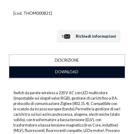
[cod.
THOM000821
]
Richiedi informazioni
DESCRIZIONE
DOWNLOAD
Switch da parete wireless a 230 V AC con LED multicolore
(impostabile sui singoli valori RGB), gestione di carichi fino a 8 A,
protocollo di comunicazione Zigbee (802.15.4). Compatibile con
le scatole da incasso europee (tonde).Permette la gestione di vari
carichi tra cui luci ad incandescenza, alogene, electroniche (stato
solido), con trasformatore a bassa tensione (ELV), con
trasformatore a bassa tensione magnetico (Iron Core, induttive)
(MLV), fluorescenti, fluorescenti compatte, LEDe motori. Possono