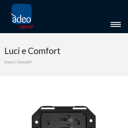
Toggle 
Luci e Comfort
Home
/
HomeAV