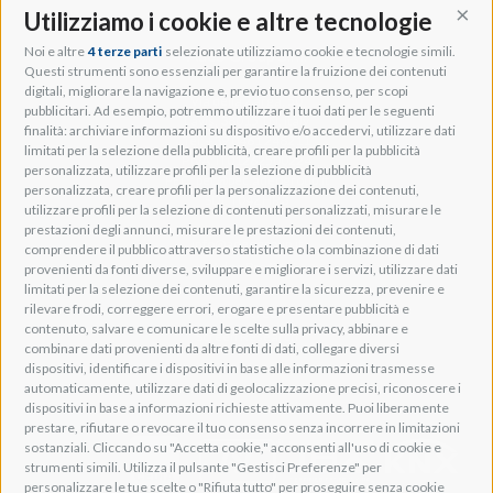
Utilizziamo i cookie e altre tecnologie
Cont
Noi e altre
4 terze parti
selezionate utilizziamo cookie e tecnologie simili.
Adeo Group S.r.l.
Questi strumenti sono essenziali per garantire la fruizione dei contenuti
digitali, migliorare la navigazione e, previo tuo consenso, per scopi
Via della Zarga, 50
pubblicitari. Ad esempio, potremmo utilizzare i tuoi dati per le seguenti
Lavis, 38015 TN, Italy
finalità: archiviare informazioni su dispositivo e/o accedervi, utilizzare dati
Tel: +39 0461 248211
limitati per la selezione della pubblicità, creare profili per la pubblicità
P.IVA: IT01262500224
personalizzata, utilizzare profili per la selezione di pubblicità
PEC: pec@pec.adeogroup.it
personalizzata, creare profili per la personalizzazione dei contenuti,
SDI: T04ZHR3
utilizzare profili per la selezione di contenuti personalizzati, misurare le
prestazioni degli annunci, misurare le prestazioni dei contenuti,
info@adeogroup.it
comprendere il pubblico attraverso statistiche o la combinazione di dati
Adeo ProAV
provenienti da fonti diverse, sviluppare e migliorare i servizi, utilizzare dati
limitati per la selezione dei contenuti, garantire la sicurezza, prevenire e
Adeo HomeAV
rilevare frodi, correggere errori, erogare e presentare pubblicità e
Adeo Screen
contenuto, salvare e comunicare le scelte sulla privacy, abbinare e
Screen Research
combinare dati provenienti da altre fonti di dati, collegare diversi
dispositivi, identificare i dispositivi in base alle informazioni trasmesse
automaticamente, utilizzare dati di geolocalizzazione precisi, riconoscere i
Adeum Cinema Suite
dispositivi in base a informazioni richieste attivamente. Puoi liberamente
prestare, rifiutare o revocare il tuo consenso senza incorrere in limitazioni
sostanziali. Cliccando su "Accetta cookie," acconsenti all'uso di cookie e
strumenti simili. Utilizza il pulsante "Gestisci Preferenze" per
personalizzare le tue scelte o "Rifiuta tutto" per proseguire senza cookie