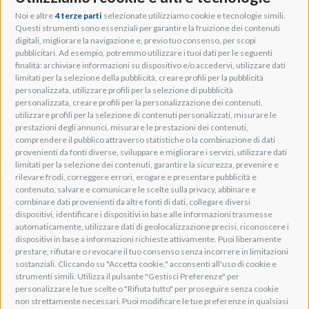
Noi e altre
4 terze parti
selezionate utilizziamo cookie e tecnologie simili.
Adeo Group S.r.l.
Questi strumenti sono essenziali per garantire la fruizione dei contenuti
digitali, migliorare la navigazione e, previo tuo consenso, per scopi
Via della Zarga, 50
pubblicitari. Ad esempio, potremmo utilizzare i tuoi dati per le seguenti
Lavis, 38015 TN, Italy
finalità: archiviare informazioni su dispositivo e/o accedervi, utilizzare dati
Tel: +39 0461 248211
limitati per la selezione della pubblicità, creare profili per la pubblicità
P.IVA: IT01262500224
personalizzata, utilizzare profili per la selezione di pubblicità
PEC: pec@pec.adeogroup.it
personalizzata, creare profili per la personalizzazione dei contenuti,
SDI: T04ZHR3
utilizzare profili per la selezione di contenuti personalizzati, misurare le
prestazioni degli annunci, misurare le prestazioni dei contenuti,
info@adeogroup.it
comprendere il pubblico attraverso statistiche o la combinazione di dati
Adeo ProAV
provenienti da fonti diverse, sviluppare e migliorare i servizi, utilizzare dati
limitati per la selezione dei contenuti, garantire la sicurezza, prevenire e
Adeo HomeAV
rilevare frodi, correggere errori, erogare e presentare pubblicità e
Adeo Screen
contenuto, salvare e comunicare le scelte sulla privacy, abbinare e
Screen Research
combinare dati provenienti da altre fonti di dati, collegare diversi
dispositivi, identificare i dispositivi in base alle informazioni trasmesse
automaticamente, utilizzare dati di geolocalizzazione precisi, riconoscere i
Adeum Cinema Suite
dispositivi in base a informazioni richieste attivamente. Puoi liberamente
prestare, rifiutare o revocare il tuo consenso senza incorrere in limitazioni
sostanziali. Cliccando su "Accetta cookie," acconsenti all'uso di cookie e
strumenti simili. Utilizza il pulsante "Gestisci Preferenze" per
personalizzare le tue scelte o "Rifiuta tutto" per proseguire senza cookie
non strettamente necessari. Puoi modificare le tue preferenze in qualsiasi