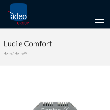
Toggle 
Luci e Comfort
Home
/
HomeAV