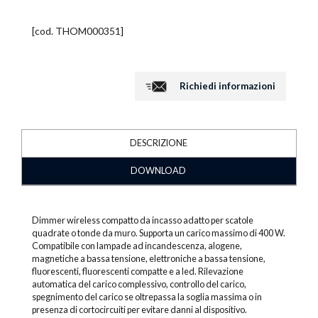
[cod.
THOM000351
]
Richiedi informazioni
DESCRIZIONE
DOWNLOAD
Dimmer wireless compatto da incasso adatto per scatole
quadrate o tonde da muro. Supporta un carico massimo di 400 W.
Compatibile con lampade ad incandescenza, alogene,
magnetiche a bassa tensione, elettroniche a bassa tensione,
fluorescenti, fluorescenti compatte e a led. Rilevazione
automatica del carico complessivo, controllo del carico,
spegnimento del carico se oltrepassa la soglia massima o in
presenza di cortocircuiti per evitare danni al dispositivo.