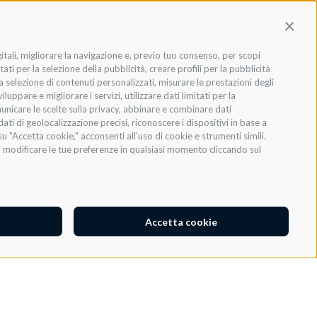
Contin
gitali, migliorare la navigazione e, previo tuo consenso, per scopi
ati per la selezione della pubblicità, creare profili per la pubblicità
INVIA
 la selezione di contenuti personalizzati, misurare le prestazioni degli
ppare e migliorare i servizi, utilizzare dati limitati per la
municare le scelte sulla privacy, abbinare e combinare dati
dati di geolocalizzazione precisi, riconoscere i dispositivi in base a
u "Accetta cookie," acconsenti all'uso di cookie e strumenti simili.
oi modificare le tue preferenze in qualsiasi momento cliccando sul
Accetta cookie