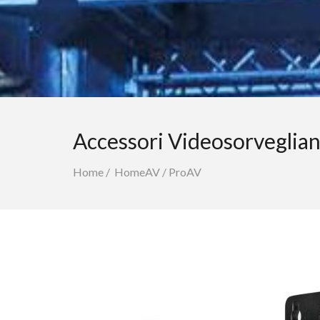
Accessori Videosorveglia
Home
/
HomeAV
/
ProAV