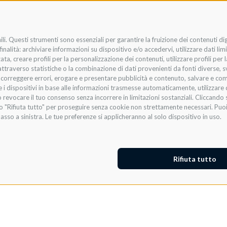
li. Questi strumenti sono essenziali per garantire la fruizione dei contenuti di
nalità: archiviare informazioni su dispositivo e/o accedervi, utilizzare dati limit
zata, creare profili per la personalizzazione dei contenuti, utilizzare profili per
raverso statistiche o la combinazione di dati provenienti da fonti diverse, svilu
i, correggere errori, erogare e presentare pubblicità e contenuto, salvare e co
are i dispositivi in base alle informazioni trasmesse automaticamente, utilizzare 
 revocare il tuo consenso senza incorrere in limitazioni sostanziali. Cliccando s
te o "Rifiuta tutto" per proseguire senza cookie non strettamente necessari. Pu
asso a sinistra. Le tue preferenze si applicheranno al solo dispositivo in uso.
Rifiuta tutto