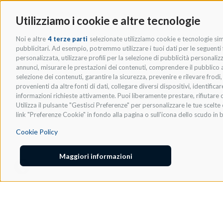
* ACCETTO LA
PRIVACY POLICY
.
Utilizziamo i cookie e altre tecnologie
Noi e altre
4 terze parti
selezionate utilizziamo cookie e tecnologie simi
pubblicitari. Ad esempio, potremmo utilizzare i tuoi dati per le seguenti fi
personalizzata, utilizzare profili per la selezione di pubblicità personaliz
annunci, misurare le prestazioni dei contenuti, comprendere il pubblico att
selezione dei contenuti, garantire la sicurezza, prevenire e rilevare frod
provenienti da altre fonti di dati, collegare diversi dispositivi, identific
informazioni richieste attivamente. Puoi liberamente prestare, rifiutare o
Utilizza il pulsante "Gestisci Preferenze" per personalizzare le tue scel
link "Preferenze Cookie" in fondo alla pagina o sull'icona dello scudo in b
Cookie Policy
Maggiori informazioni