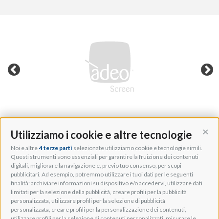
Utilizziamo i cookie e altre tecnologie
Cont
Noi e altre
4 terze parti
selezionate utilizziamo cookie e tecnologie simili.
Adeo Group S.r.l.
Questi strumenti sono essenziali per garantire la fruizione dei contenuti
digitali, migliorare la navigazione e, previo tuo consenso, per scopi
Via della Zarga, 50
pubblicitari. Ad esempio, potremmo utilizzare i tuoi dati per le seguenti
Lavis, 38015 TN, Italy
finalità: archiviare informazioni su dispositivo e/o accedervi, utilizzare dati
Tel: +39 0461 248211
limitati per la selezione della pubblicità, creare profili per la pubblicità
P.IVA: IT01262500224
personalizzata, utilizzare profili per la selezione di pubblicità
PEC: pec@pec.adeogroup.it
personalizzata, creare profili per la personalizzazione dei contenuti,
SDI: T04ZHR3
utilizzare profili per la selezione di contenuti personalizzati, misurare le