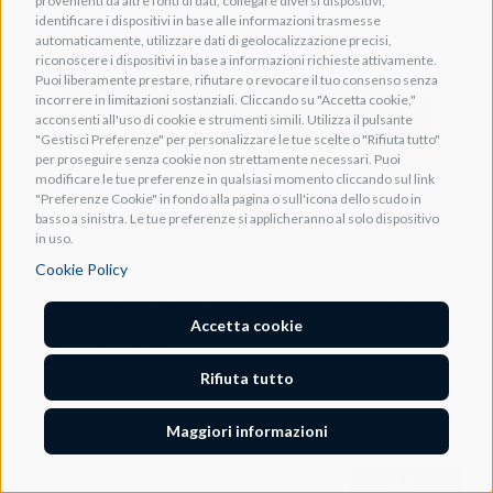
provenienti da altre fonti di dati, collegare diversi dispositivi,
identificare i dispositivi in base alle informazioni trasmesse
automaticamente, utilizzare dati di geolocalizzazione precisi,
riconoscere i dispositivi in base a informazioni richieste attivamente.
Puoi liberamente prestare, rifiutare o revocare il tuo consenso senza
incorrere in limitazioni sostanziali. Cliccando su "Accetta cookie,"
acconsenti all'uso di cookie e strumenti simili. Utilizza il pulsante
"Gestisci Preferenze" per personalizzare le tue scelte o "Rifiuta tutto"
per proseguire senza cookie non strettamente necessari. Puoi
modificare le tue preferenze in qualsiasi momento cliccando sul link
"Preferenze Cookie" in fondo alla pagina o sull'icona dello scudo in
basso a sinistra. Le tue preferenze si applicheranno al solo dispositivo
in uso.
Cookie Policy
YAMAHA CS800AV Video sound bar
Accetta cookie
Cod. TAUD001662
Rifiuta tutto
Maggiori informazioni
+ INFO