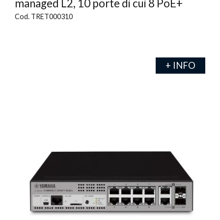
managed L2, 10 porte di cui 8 PoE+
Cod. TRET000310
+ INFO