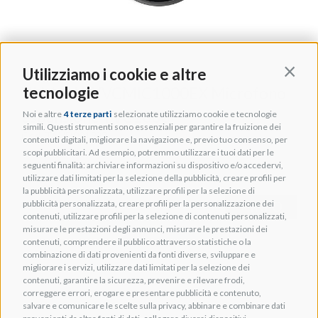
Utilizziamo i cookie e altre
Contin
tecnologie
YAMAHA YVCMIC1000EX Microfono
espansione YVC1000
Noi e altre
4 terze parti
selezionate utilizziamo cookie e tecnologie
simili. Questi strumenti sono essenziali per garantire la fruizione dei
Cod. TAUD001382
contenuti digitali, migliorare la navigazione e, previo tuo consenso, per
scopi pubblicitari. Ad esempio, potremmo utilizzare i tuoi dati per le
seguenti finalità: archiviare informazioni su dispositivo e/o accedervi,
utilizzare dati limitati per la selezione della pubblicità, creare profili per
la pubblicità personalizzata, utilizzare profili per la selezione di
pubblicità personalizzata, creare profili per la personalizzazione dei
+ INFO
contenuti, utilizzare profili per la selezione di contenuti personalizzati,
misurare le prestazioni degli annunci, misurare le prestazioni dei
contenuti, comprendere il pubblico attraverso statistiche o la
combinazione di dati provenienti da fonti diverse, sviluppare e
migliorare i servizi, utilizzare dati limitati per la selezione dei
contenuti, garantire la sicurezza, prevenire e rilevare frodi,
correggere errori, erogare e presentare pubblicità e contenuto,
salvare e comunicare le scelte sulla privacy, abbinare e combinare dati