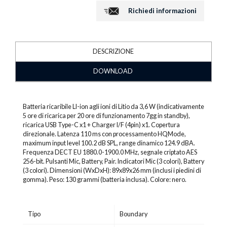
Richiedi informazioni
DESCRIZIONE
DOWNLOAD
Batteria ricaribile LI-ion agli ioni di Litio da 3,6 W (indicativamente
5 ore di ricarica per 20 ore di funzionamento 7gg in standby),
ricarica USB Type-C x1 + Charger I/F (4pin) x1. Copertura
direzionale. Latenza 110 ms con processamento HQMode,
maximum input level 100.2 dB SPL, range dinamico 124.9 dBA.
Frequenza DECT EU 1880.0-1900.0 MHz, segnale criptato AES
256-bit. Pulsanti Mic, Battery, Pair. Indicatori Mic (3 colori), Battery
(3 colori). Dimensioni (WxDxH): 89x89x26 mm (inclusi i piedini di
gomma). Peso: 130 grammi (batteria inclusa). Colore: nero.
Tipo
Boundary