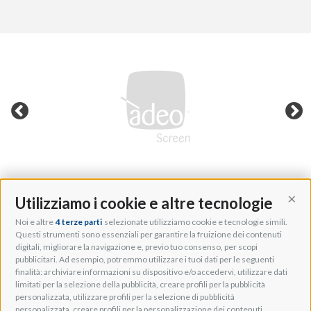
Utilizziamo i cookie e altre tecnologie
Cont
Noi e altre
4 terze parti
selezionate utilizziamo cookie e tecnologie simili.
Adeo Group S.r.l.
Questi strumenti sono essenziali per garantire la fruizione dei contenuti
digitali, migliorare la navigazione e, previo tuo consenso, per scopi
Via della Zarga, 50
pubblicitari. Ad esempio, potremmo utilizzare i tuoi dati per le seguenti
Lavis, 38015 TN, Italy
finalità: archiviare informazioni su dispositivo e/o accedervi, utilizzare dati
Tel: +39 0461 248211
limitati per la selezione della pubblicità, creare profili per la pubblicità
P.IVA: IT01262500224
personalizzata, utilizzare profili per la selezione di pubblicità
PEC: pec@pec.adeogroup.it
personalizzata, creare profili per la personalizzazione dei contenuti,