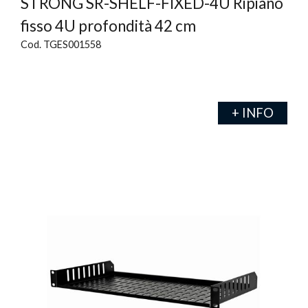
STRONG SR-SHELF-FIXED-4U Ripiano
fisso 4U profondità 42 cm
Cod. TGES001558
+ INFO