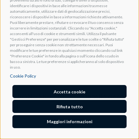
provenienti da altre fonti di dati, collegare diversi dispositivi,
identificare i dispositivi in base alle informazioni trasmesse
automaticamente, utilizzare dati di geolocalizzazione precisi,
riconoscere i dispositivi in base a informazioni richieste attivamente.
Puoi liberamente prestare, rifiutare o revocare il tuo consenso senza
incorrere in limitazioni sostanziali. Cliccando su "Accetta cookie,"
acconsenti all'uso di cookie e strumenti simili. Utilizza il pulsante
"Gestisci Preferenze" per personalizzare le tue scelte o "Rifiuta tutto"
per proseguire senza cookie non strettamente necessari. Puoi
modificare le tue preferenze in qualsiasi momento cliccando sul link
"Preferenze Cookie" in fondo alla pagina o sull'icona dello scudo in
basso a sinistra. Le tue preferenze si applicheranno al solo dispositivo
in uso.
Cookie Policy
Accetta cookie
STRONG SR-BLNK-3U Pannello cieco
3U
Rifiuta tutto
Cod. TGES001506
Maggiori informazioni