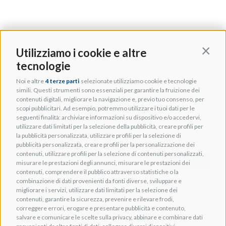
Utilizziamo i cookie e altre
Contin
tecnologie
STRONG SR-BLNK-2U Pannello cieco
Noi e altre
4 terze parti
selezionate utilizziamo cookie e tecnologie
simili. Questi strumenti sono essenziali per garantire la fruizione dei
2U
contenuti digitali, migliorare la navigazione e, previo tuo consenso, per
scopi pubblicitari. Ad esempio, potremmo utilizzare i tuoi dati per le
Cod. TGES001505
seguenti finalità: archiviare informazioni su dispositivo e/o accedervi,
utilizzare dati limitati per la selezione della pubblicità, creare profili per
la pubblicità personalizzata, utilizzare profili per la selezione di
pubblicità personalizzata, creare profili per la personalizzazione dei
contenuti, utilizzare profili per la selezione di contenuti personalizzati,
+ INFO
misurare le prestazioni degli annunci, misurare le prestazioni dei
contenuti, comprendere il pubblico attraverso statistiche o la
combinazione di dati provenienti da fonti diverse, sviluppare e
migliorare i servizi, utilizzare dati limitati per la selezione dei
contenuti, garantire la sicurezza, prevenire e rilevare frodi,
correggere errori, erogare e presentare pubblicità e contenuto,
salvare e comunicare le scelte sulla privacy, abbinare e combinare dati