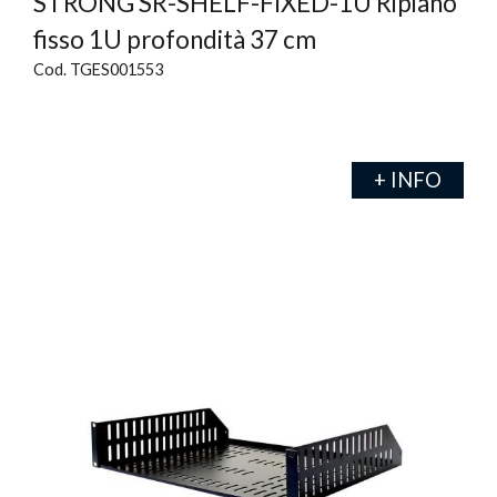
STRONG SR-SHELF-FIXED-1U Ripiano
fisso 1U profondità 37 cm
Cod. TGES001553
+ INFO