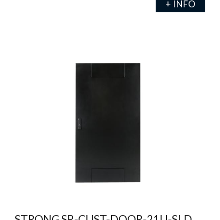
+ INFO
STRONG SR-CUST-DOOR-21U-SLD