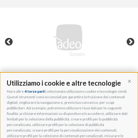
Utilizziamo i cookie e altre tecnologie
Cont
Noi e altre
4 terze parti
selezionate utilizziamo cookie e tecnologie simili.
Adeo Group S.r.l.
Questi strumenti sono essenziali per garantire la fruizione dei contenuti
digitali, migliorare la navigazione e, previo tuo consenso, per scopi
Via della Zarga, 50
pubblicitari. Ad esempio, potremmo utilizzare i tuoi dati per le seguenti
Lavis, 38015 TN, Italy
finalità: archiviare informazioni su dispositivo e/o accedervi, utilizzare dati
Tel: +39 0461 248211
limitati per la selezione della pubblicità, creare profili per la pubblicità
P.IVA: IT01262500224
personalizzata, utilizzare profili per la selezione di pubblicità
PEC: pec@pec.adeogroup.it
personalizzata, creare profili per la personalizzazione dei contenuti,
SDI: T04ZHR3
utilizzare profili per la selezione di contenuti personalizzati, misurare le