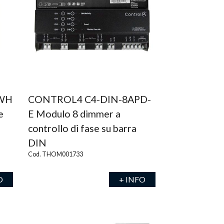
-WH
CONTROL4 C4-DIN-8APD-
e
E Modulo 8 dimmer a
controllo di fase su barra
DIN
Cod. THOM001733
O
+ INFO