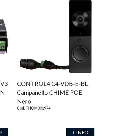
-V3
CONTROL4 C4-VDB-E-BL
IN
Campanello CHIME POE
Nero
Cod. THOM001974
O
+ INFO