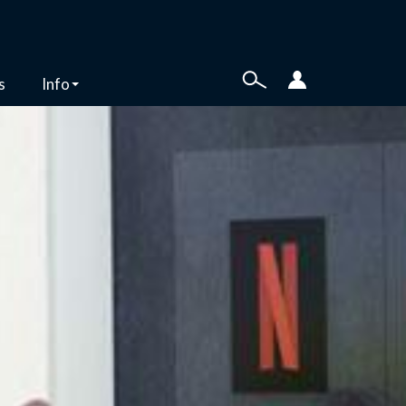
s
Info