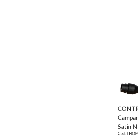
CONTR
Campan
Satin N
Cod. THOM