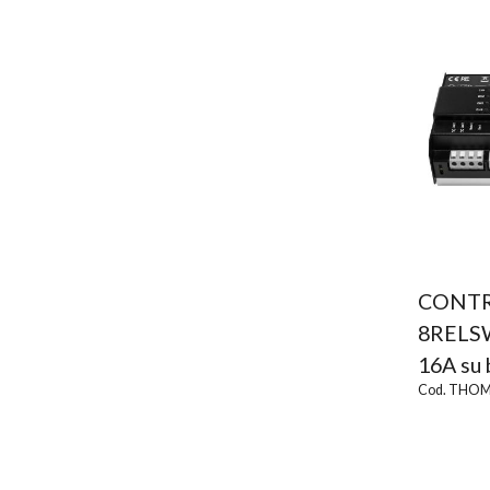
CONTR
8RELSW
16A su 
Cod. THOM