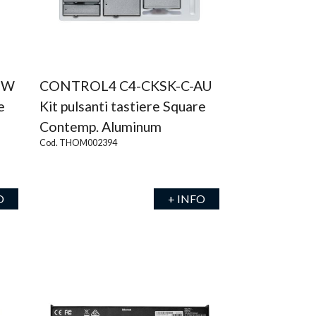
SW
CONTROL4 C4-CKSK-C-AU
e
Kit pulsanti tastiere Square
Contemp. Aluminum
Cod. THOM002394
O
+ INFO