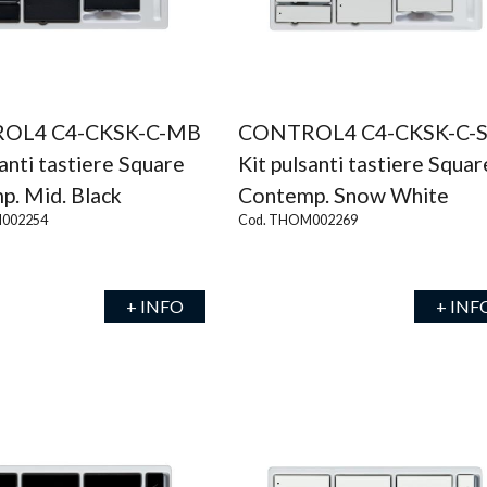
OL4 C4-CKSK-C-MB
CONTROL4 C4-CKSK-C-
santi tastiere Square
Kit pulsanti tastiere Squar
. Mid. Black
Contemp. Snow White
002254
Cod. THOM002269
+ INFO
+ INF