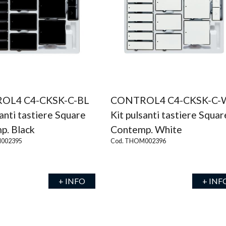
OL4 C4-CKSK-C-BL
CONTROL4 C4-CKSK-C
santi tastiere Square
Kit pulsanti tastiere Squar
p. Black
Contemp. White
002395
Cod. THOM002396
+ INFO
+ INF