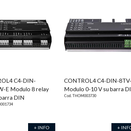
OL4 C4-DIN-
CONTROL4 C4-DIN-8TV
-E Modulo 8 relay
Modulo 0-10 V su barra D
Cod. THOM003730
barra DIN
001734
+ INFO
+ INF