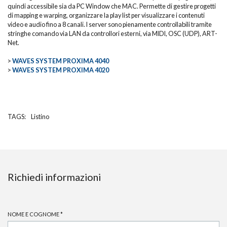
quindi accessibile sia da PC Window che MAC. Permette di gestire progetti
di mapping e warping, organizzare la play list per visualizzare i contenuti
video e audio fino a 8 canali. I server sono pienamente controllabili tramite
stringhe comando via LAN da controllori esterni, via MIDI, OSC (UDP), ART-
Net.
>
WAVES SYSTEM PROXIMA 4040
>
WAVES SYSTEM PROXIMA 4020
TAGS:
Listino
Richiedi informazioni
NOME E COGNOME
*