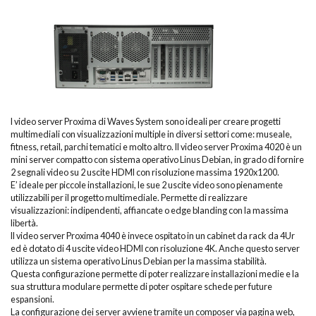
I video server Proxima di Waves System sono ideali per creare progetti
multimediali con visualizzazioni multiple in diversi settori come: museale,
fitness, retail, parchi tematici e molto altro. Il video server Proxima 4020 è un
mini server compatto con sistema operativo Linus Debian, in grado di fornire
2 segnali video su 2 uscite HDMI con risoluzione massima 1920x1200.
E’ ideale per piccole installazioni, le sue 2 uscite video sono pienamente
utilizzabili per il progetto multimediale. Permette di realizzare
visualizzazioni: indipendenti, affiancate o edge blanding con la massima
libertà.
Il video server Proxima 4040 è invece ospitato in un cabinet da rack da 4Ur
ed è dotato di 4 uscite video HDMI con risoluzione 4K. Anche questo server
utilizza un sistema operativo Linus Debian per la massima stabilità.
Questa configurazione permette di poter realizzare installazioni medie e la
sua struttura modulare permette di poter ospitare schede per future
espansioni.
La configurazione dei server avviene tramite un composer via pagina web,