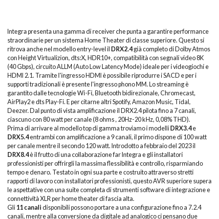
Integra presenta una gamma di receiver che punta a garantire performance
straordinarie per un sistema Home Theater di classe superiore. Questo si
ritrova anche nel modello entry-level il
DRX2.4
già completo di Dolby Atmos
con Height Virtualizion, dts:X, HDR10+, compatibilità con segnali video 8K
(40 Gbps), circuito ALLM (Auto Low Latency Mode) ideale per i videogiochi e
HDMI 2.1. Tramite l'ingresso HDMI è possibile riprodurre i SACD e per i
supporti tradizionali è presente l'ingresso phono MM. Lo streaming è
garantito dalle tecnologie Wi-Fi, Bluetooth bidirezionale, Chromecast,
AirPlay2 e dts Play-Fi. E per citarne altri Spotify, Amazon Music, Tidal,
Deezer. Dal punto di vista amplificazione il DRX2.4 pilota fino a 7 canali,
ciascuno con 80 watt per canale (8 ohms , 20Hz-20 kHz, 0,08% THD).
Prima di arrivare al modello top di gamma troviamo i modelli
DRX3.4
e
DRX5.4
entrambi con amplificazione a 9 canali, il primo dispone di 100 watt
per canale mentre il secondo 120 watt. Introdotto a febbraio del 2023 il
DRX8.4
è il frutto di una collaborazione far Integra e gli installatori
professionisti per offrirgli la massima flessibilità e controllo, risparmiando
tempo e denaro. Testato in ogni sua parte e costruito attraverso stretti
rapporti di lavoro con installatori professionisti, questo AVR superiore supera
le aspettative con una suite completa di strumenti software di integrazione e
connettività XLR per home theater di fascia alta.
Gli
11 canali
disponibili possono portare a una configurazione fino a 7.2.4
canali, mentre alla conversione da digitale ad analogico ci pensano due