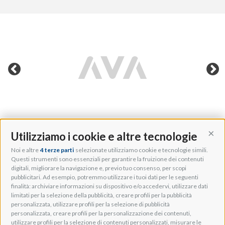
Utilizziamo i cookie e altre tecnologie
Cont
Noi e altre
4 terze parti
selezionate utilizziamo cookie e tecnologie simili.
Adeo Group S.r.l.
Questi strumenti sono essenziali per garantire la fruizione dei contenuti
digitali, migliorare la navigazione e, previo tuo consenso, per scopi
Via della Zarga, 50
pubblicitari. Ad esempio, potremmo utilizzare i tuoi dati per le seguenti
Lavis, 38015 TN, Italy
finalità: archiviare informazioni su dispositivo e/o accedervi, utilizzare dati
Tel: +39 0461 248211
limitati per la selezione della pubblicità, creare profili per la pubblicità
P.IVA: IT01262500224
personalizzata, utilizzare profili per la selezione di pubblicità
PEC: pec@pec.adeogroup.it
personalizzata, creare profili per la personalizzazione dei contenuti,
SDI: T04ZHR3
utilizzare profili per la selezione di contenuti personalizzati, misurare le