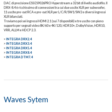
DAC di precisione ESS ES9026PRO Hyperstream a 32 bit di livello audiofilo. Il
DRX-8.4 è ricchissimo di connessioni tra cui due uscite XLR per subwoofer,
11 uscite pre-out RCA e pre-out XLR per L/C/R/SW1/SW2 e diversi ingressi
XLR bilanciati.
Troviamo poi sei ingressi HDMI 2.1 (sui 7 disponibili) e tre uscite con pieno
supporto per segnali video 8K/60 e 4K/120, HDR10+, DolbyVision, HDR10,
VRR, ALLM e HDCP 2.3.
>
INTEGRA DRX2.4
>
INTEGRA DRX3.4
>
INTEGRA DRX5.4
>
INTEGRA DRX8.4
>
INTEGRA DTM7.4
Waves Sytem