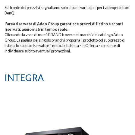
Sul fronte dei prezzi vi segnaliamo solo alcune variazioni per i videoproiettori
BenQ.
L'area riservata di Adeo Group garantisce prezzi di listino e sconti
riservati, aggiornati in tempo reale.
Cliccando la voce di menù BRAND troverete i marchi del catalogo Adeo
Group. La pagina del singolo brand vi proporrà il prodotto col suo prezzo di
listino, lo sconto riservato e il netto. L'etichetta - In Offerta - consente di
individuare subito eventuali promozioni.
INTEGRA