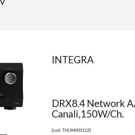
AV
INTEGRA
DRX8.4 Network A/
Canali,150W/Ch.
[cod.
THOM003122
]