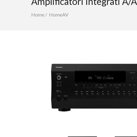
Amplificatori Integrati A/
Home
/
HomeAV