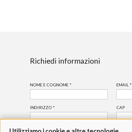
Richiedi informazioni
NOME E COGNOME
*
EMAIL
*
INDIRIZZO
*
CAP
Utilizziamo i cookie e altre tecnologie
SELEZIONA IL SETTORE DI TUO INTERESSE:
*