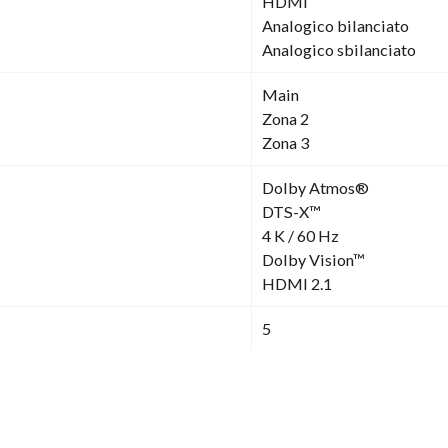
HDMI
Analogico bilanciato
Analogico sbilanciato
Main
Zona 2
Zona 3
Dolby Atmos®
DTS-X™
4 K / 60 Hz
Dolby Vision™
HDMI 2.1
5