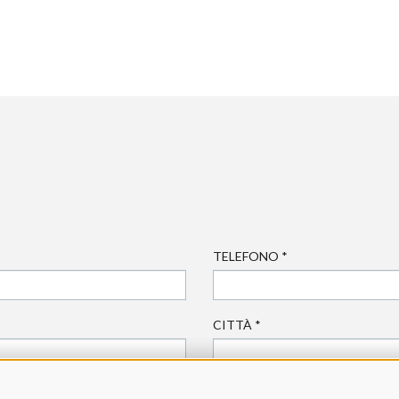
TELEFONO
*
CITTÀ
*