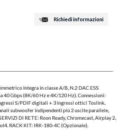
Richiedi informazioni
immetrico Integra in classe A/B, N.2 DAC ESS
 a 40 Gbps (8K/60 Hz e 4K/120 Hz). Connessioni:
essi S/PDIF digitali + 3 ingressi ottici Toslink,
nali subwoofer indipendenti più 2 uscite parallele,
ERVIZI DI RETE: Roon Ready, Chromecast, Airplay 2,
trol4. RACK KIT: IRK-180-4C (Opzionale).