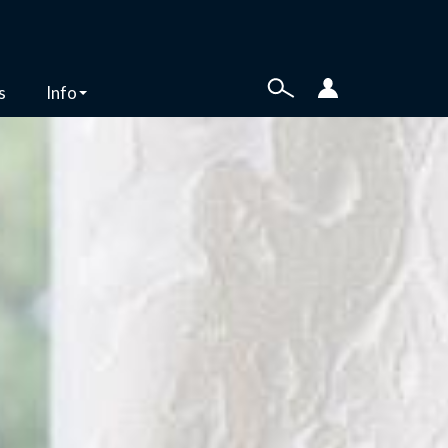
s
Info