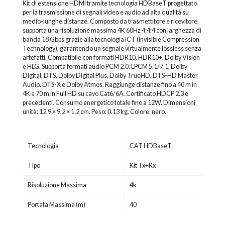
Kit di estensione HDMI tramite tecnologia HDBaseT progettato
per la trasmissione di segnali video e audio ad alta qualità su
medio-lunghe distanze. Composto da trasmettitore e ricevitore,
supporta una risoluzione massima 4K 60Hz 4:4:4 con larghezza di
banda 18 Gbps grazie alla tecnologia ICT (Invisible Compression
Technology), garantendo un segnale virtualmente lossless senza
artefatti. Compatibile con formati HDR10, HDR10+, Dolby Vision
e HLG. Supporta formati audio PCM 2.0, LPCM 5.1/7.1, Dolby
Digital, DTS, Dolby Digital Plus, Dolby TrueHD, DTS-HD Master
Audio, DTS-X e Dolby Atmos. Raggiunge distanze fino a 40 m in
4K e 70 m in Full HD su cavo Cat6/6A. Certificato HDCP 2.3 e
precedenti. Consumo energetico totale fino a 12W. Dimensioni
unità: 12.9 × 9.2 × 1.2 cm. Peso: 0.13 kg. Colore: nero.
Tecnologia
CAT HDBaseT
Tipo
Kit Tx+Rx
Risoluzione Massima
4k
Portata Massima (m)
40