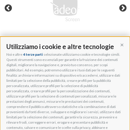
Utilizziamo i cookie e altre tecnologie
Cont
Noi e altre
4 terze parti
selezionate utilizziamo cookie e tecnologie simili.
Adeo Group S.r.l.
Questi strumenti sono essenziali per garantire la fruizione dei contenuti
digitali, migliorare la navigazione e, previo tuo consenso, per scopi
Via della Zarga, 50
pubblicitari. Ad esempio, potremmo utilizzare i tuoi dati per le seguenti
Lavis, 38015 TN, Italy
finalità: archiviare informazioni su dispositivo e/o accedervi, utilizzare dati
Tel: +39 0461 248211
limitati per la selezione della pubblicità, creare profili per la pubblicità
P.IVA: IT01262500224
personalizzata, utilizzare profili per la selezione di pubblicità
PEC: pec@pec.adeogroup.it
personalizzata, creare profili per la personalizzazione dei contenuti,
SDI: T04ZHR3
utilizzare profili per la selezione di contenuti personalizzati, misurare le
prestazioni degli annunci, misurare le prestazioni dei contenuti,
info@adeogroup.it
comprendere il pubblico attraverso statistiche o la combinazione di dati
Adeo ProAV
provenienti da fonti diverse, sviluppare e migliorare i servizi, utilizzare dati
limitati per la selezione dei contenuti, garantire la sicurezza, prevenire e
Adeo HomeAV
rilevare frodi, correggere errori, erogare e presentare pubblicità e
Adeo Screen
contenuto, salvare e comunicare le scelte sulla privacy, abbinare e
Screen Research