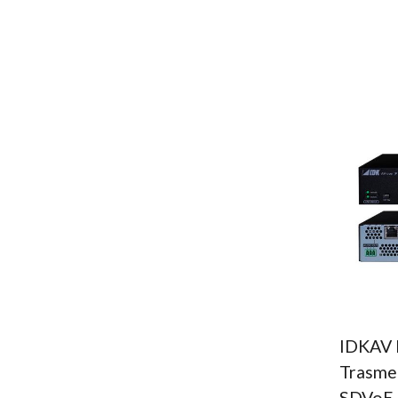
IDKAV 
Trasmet
SDVoE 