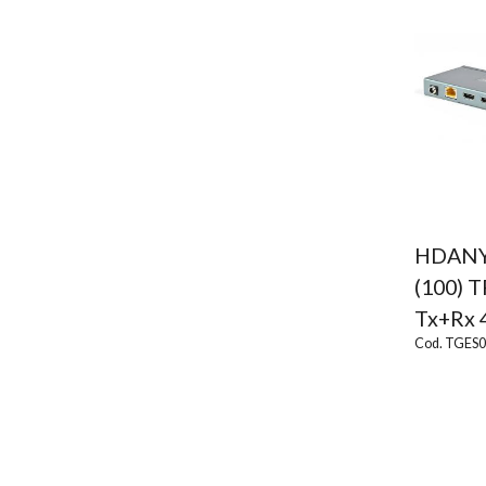
HDANY
(100) T
Tx+Rx 
Cod. TGES