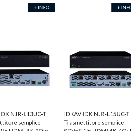
+ INFO
+ INF
IDK NJR-L13UC-T
IDKAV IDK NJR-L15UC-T
titore semplice
Trasmettitore semplice
1In HDMI 4K, 2Out
SDVoE 1In HDMI 4K, 4Ou