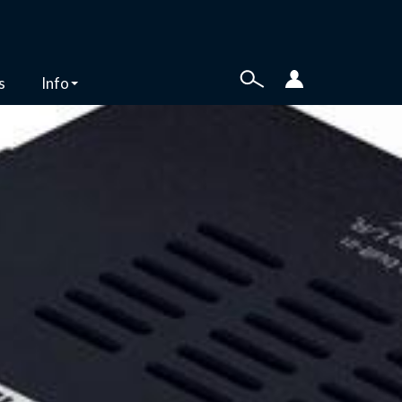
s
Info