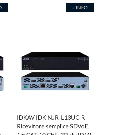
O
+ INFO
IDKAV IDK NJR-L13UC-R
Ricevitore semplice SDVoE,
t
1In CAT 10 GbE, 3Out HDMI