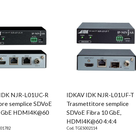
IDK NJR-L01UC-R
IDKAV IDK NJR-L01UF-T
tore semplice SDVoE
Trasmettitore semplice
0 GbE HDMI4K@60
SDVoE Fibra 10 GbE,
HDMI4K@60 4:4:4
001782
Cod. TGES002114