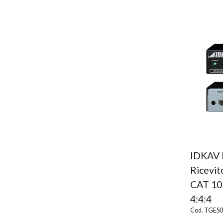
IDKAV 
Ricevi
CAT 1
4:4:4
Cod. TGES