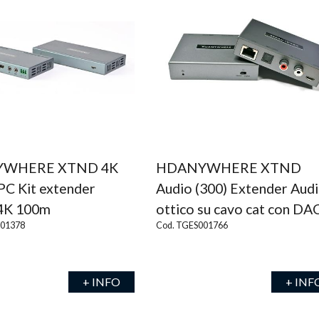
WHERE XTND 4K
HDANYWHERE XTND
PC Kit extender
Audio (300) Extender Aud
4K 100m
ottico su cavo cat con DA
001378
Cod. TGES001766
+ INFO
+ INF