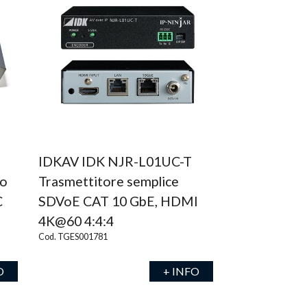
IDKAV IDK NJR-L01UC-T
io
Trasmettitore semplice
C
SDVoE CAT 10 GbE, HDMI
4K@60 4:4:4
Cod. TGES001781
O
+ INFO