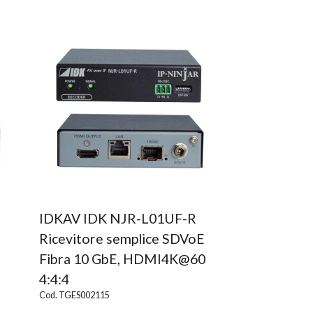
IDKAV IDK NJR-L01UF-R
Ricevitore semplice SDVoE
Fibra 10 GbE, HDMI4K@60
4:4:4
Cod. TGES002115