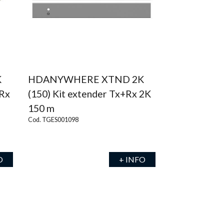
K
HDANYWHERE XTND 2K
+Rx
(150) Kit extender Tx+Rx 2K
150 m
Cod. TGES001098
O
+ INFO