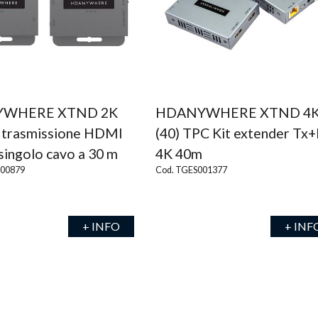
WHERE XTND 2K
HDANYWHERE XTND 4
t trasmissione HDMI
(40) TPC Kit extender Tx
singolo cavo a 30 m
4K 40m
000879
Cod. TGES001377
+ INFO
+ INF