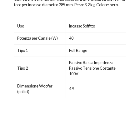
foro per incasso diametro 285 mm. Peso: 3,2 kg. Colore: nero.
Uso
Incasso Soffitto
Potenza per Canale (W)
40
Tipo 1
Full Range
Passivo Bassa Impedenza
Tipo 2
Passivo Tensione Costante
100V
Dimensione Woofer
4.5
(pollici)