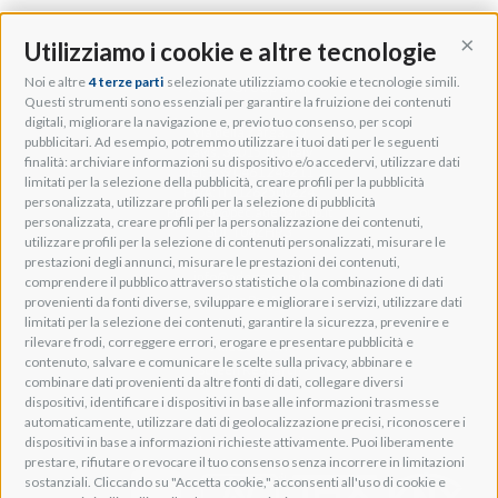
Utilizziamo i cookie e altre tecnologie
Cont
Noi e altre
4 terze parti
selezionate utilizziamo cookie e tecnologie simili.
Adeo Group S.r.l.
Questi strumenti sono essenziali per garantire la fruizione dei contenuti
digitali, migliorare la navigazione e, previo tuo consenso, per scopi
Via della Zarga, 50
pubblicitari. Ad esempio, potremmo utilizzare i tuoi dati per le seguenti
Lavis, 38015 TN, Italy
finalità: archiviare informazioni su dispositivo e/o accedervi, utilizzare dati
Tel: +39 0461 248211
limitati per la selezione della pubblicità, creare profili per la pubblicità
P.IVA: IT01262500224
personalizzata, utilizzare profili per la selezione di pubblicità
PEC: pec@pec.adeogroup.it
personalizzata, creare profili per la personalizzazione dei contenuti,
SDI: T04ZHR3
utilizzare profili per la selezione di contenuti personalizzati, misurare le
prestazioni degli annunci, misurare le prestazioni dei contenuti,
info@adeogroup.it
comprendere il pubblico attraverso statistiche o la combinazione di dati
Adeo ProAV
provenienti da fonti diverse, sviluppare e migliorare i servizi, utilizzare dati
limitati per la selezione dei contenuti, garantire la sicurezza, prevenire e
Adeo HomeAV
rilevare frodi, correggere errori, erogare e presentare pubblicità e
Adeo Screen
contenuto, salvare e comunicare le scelte sulla privacy, abbinare e
Screen Research
combinare dati provenienti da altre fonti di dati, collegare diversi
dispositivi, identificare i dispositivi in base alle informazioni trasmesse
automaticamente, utilizzare dati di geolocalizzazione precisi, riconoscere i
Adeum Cinema Suite
dispositivi in base a informazioni richieste attivamente. Puoi liberamente
prestare, rifiutare o revocare il tuo consenso senza incorrere in limitazioni
sostanziali. Cliccando su "Accetta cookie," acconsenti all'uso di cookie e