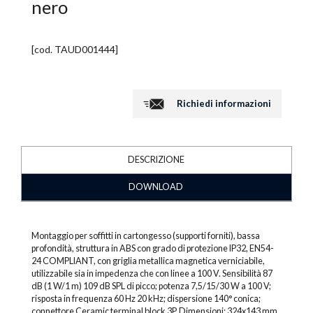
nero
[cod.
TAUD001444
]
Richiedi informazioni
DESCRIZIONE
DOWNLOAD
Montaggio per soffitti in cartongesso (supporti forniti), bassa
profondità, struttura in ABS con grado di protezione IP32, EN54-
24 COMPLIANT, con griglia metallica magnetica verniciabile,
utilizzabile sia in impedenza che con linee a 100 V. Sensibilità 87
dB (1 W/1 m) 109 dB SPL di picco; potenza 7,5/15/30 W a 100 V;
risposta in frequenza 60 Hz 20 kHz; dispersione 140° conica;
connettore Ceramic terminal block 3P. Dimensioni: 324x143 mm,