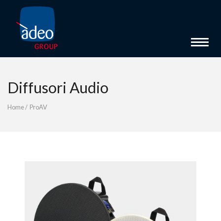
Toggle 
Diffusori Audio
Home
/
ProAV