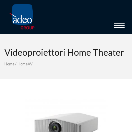
Toggle 
Videoproiettori Home Theater
Home
/
HomeAV