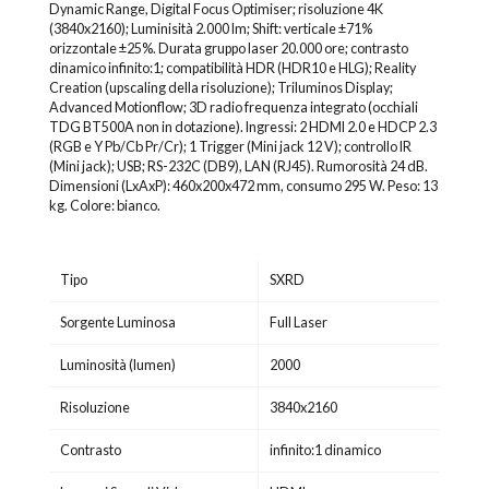
Dynamic Range, Digital Focus Optimiser; risoluzione 4K
(3840x2160); Luminisità 2.000 lm; Shift: verticale ±71%
orizzontale ±25%. Durata gruppo laser 20.000 ore; contrasto
dinamico infinito:1; compatibilità HDR (HDR10 e HLG); Reality
Creation (upscaling della risoluzione); Triluminos Display;
Advanced Motionflow; 3D radio frequenza integrato (occhiali
TDG BT500A non in dotazione). Ingressi: 2 HDMI 2.0 e HDCP 2.3
(RGB e Y Pb/Cb Pr/Cr); 1 Trigger (Mini jack 12 V); controllo IR
(Mini jack); USB; RS-232C (DB9), LAN (RJ45). Rumorosità 24 dB.
Dimensioni (LxAxP): 460x200x472 mm, consumo 295 W. Peso: 13
kg. Colore: bianco.
Tipo
SXRD
Sorgente Luminosa
Full Laser
Luminosità (lumen)
2000
Risoluzione
3840x2160
Contrasto
infinito:1 dinamico