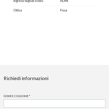
Ingressi Segnali Video
HDMI
Ottica
Fissa
Richiedi informazioni
NOME E COGNOME
*