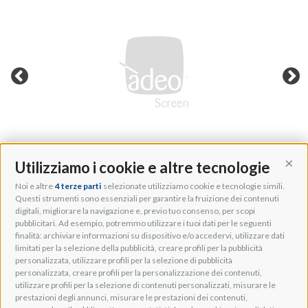
Utilizziamo i cookie e altre tecnologie
Cont
Noi e altre
4 terze parti
selezionate utilizziamo cookie e tecnologie simili.
Adeo Group S.r.l.
Questi strumenti sono essenziali per garantire la fruizione dei contenuti
digitali, migliorare la navigazione e, previo tuo consenso, per scopi
Via della Zarga, 50
pubblicitari. Ad esempio, potremmo utilizzare i tuoi dati per le seguenti
Lavis, 38015 TN, Italy
finalità: archiviare informazioni su dispositivo e/o accedervi, utilizzare dati
Tel: +39 0461 248211
limitati per la selezione della pubblicità, creare profili per la pubblicità
P.IVA: IT01262500224
personalizzata, utilizzare profili per la selezione di pubblicità
PEC: pec@pec.adeogroup.it
personalizzata, creare profili per la personalizzazione dei contenuti,
SDI: T04ZHR3
utilizzare profili per la selezione di contenuti personalizzati, misurare le
prestazioni degli annunci, misurare le prestazioni dei contenuti,
info@adeogroup.it