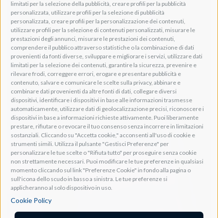
limitati per la selezione della pubblicità, creare profili per la pubblicità
personalizzata, utilizzare profili per la selezione di pubblicità
personalizzata, creare profili per la personalizzazione dei contenuti,
utilizzare profili per la selezione di contenuti personalizzati, misurare le
prestazioni degli annunci, misurare le prestazioni dei contenuti,
comprendere il pubblico attraverso statistiche o la combinazione di dati
provenienti da fonti diverse, sviluppare e migliorare i servizi, utilizzare dati
limitati per la selezione dei contenuti, garantire la sicurezza, prevenire e
rilevare frodi, correggere errori, erogare e presentare pubblicità e
contenuto, salvare e comunicare le scelte sulla privacy, abbinare e
combinare dati provenienti da altre fonti di dati, collegare diversi
dispositivi, identificare i dispositivi in base alle informazioni trasmesse
automaticamente, utilizzare dati di geolocalizzazione precisi, riconoscere i
dispositivi in base a informazioni richieste attivamente. Puoi liberamente
prestare, rifiutare o revocare il tuo consenso senza incorrere in limitazioni
sostanziali. Cliccando su "Accetta cookie," acconsenti all'uso di cookie e
strumenti simili. Utilizza il pulsante "Gestisci Preferenze" per
personalizzare le tue scelte o "Rifiuta tutto" per proseguire senza cookie
non strettamente necessari. Puoi modificare le tue preferenze in qualsiasi
momento cliccando sul link "Preferenze Cookie" in fondo alla pagina o
sull'icona dello scudo in basso a sinistra. Le tue preferenze si
applicheranno al solo dispositivo in uso.
Cookie Policy