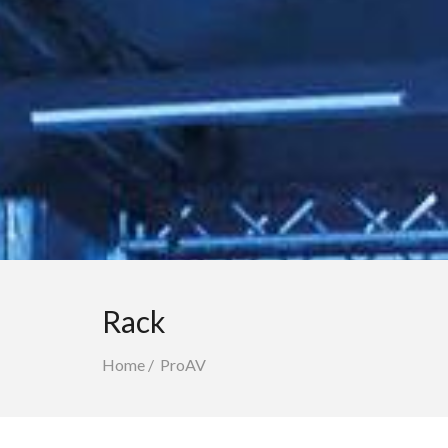
Rack
Home
/
ProAV