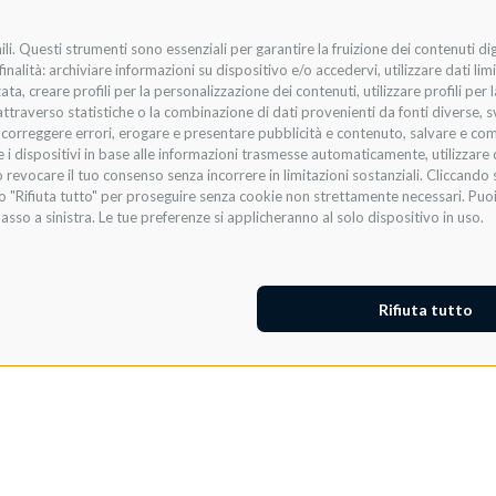
li. Questi strumenti sono essenziali per garantire la fruizione dei contenuti di
nalità: archiviare informazioni su dispositivo e/o accedervi, utilizzare dati limit
zata, creare profili per la personalizzazione dei contenuti, utilizzare profili per
raverso statistiche o la combinazione di dati provenienti da fonti diverse, svilu
i, correggere errori, erogare e presentare pubblicità e contenuto, salvare e co
are i dispositivi in base alle informazioni trasmesse automaticamente, utilizzare 
 revocare il tuo consenso senza incorrere in limitazioni sostanziali. Cliccando s
te o "Rifiuta tutto" per proseguire senza cookie non strettamente necessari. Pu
asso a sinistra. Le tue preferenze si applicheranno al solo dispositivo in uso.
Rifiuta tutto