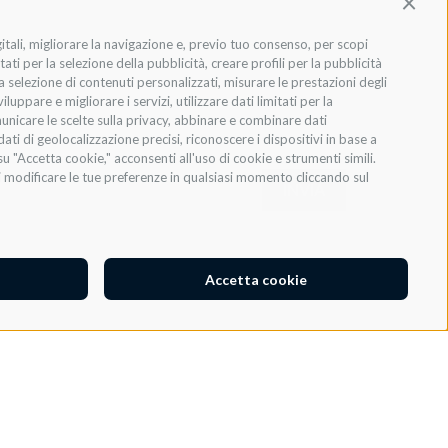
Contin
gitali, migliorare la navigazione e, previo tuo consenso, per scopi
ati per la selezione della pubblicità, creare profili per la pubblicità
 la selezione di contenuti personalizzati, misurare le prestazioni degli
ppare e migliorare i servizi, utilizzare dati limitati per la
municare le scelte sulla privacy, abbinare e combinare dati
dati di geolocalizzazione precisi, riconoscere i dispositivi in base a
u "Accetta cookie," acconsenti all'uso di cookie e strumenti simili.
oi modificare le tue preferenze in qualsiasi momento cliccando sul
INVIA
Accetta cookie