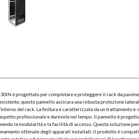
30IN è progettato per completare e proteggere il rack da pavi
stente, questo pannello assicura una robusta protezione latera
’interno del rack. La finitura è caratterizzata da un trattamento e
 aspetto professionale e durevole nel tempo. Il pannello è proget
nendo la modularità e la facilità di accesso. Questa soluzione per
ionamento ottimale degli apparati installati. Il prodotto è compa
estetico e funzionale ideale per installazioni AV professional