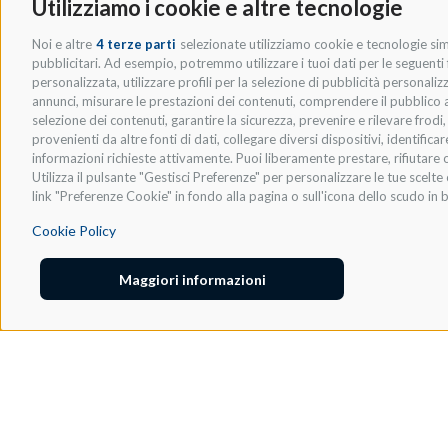
Utilizziamo i cookie e altre tecnologie
Noi e altre
4 terze parti
selezionate utilizziamo cookie e tecnologie simi
pubblicitari. Ad esempio, potremmo utilizzare i tuoi dati per le seguenti fi
personalizzata, utilizzare profili per la selezione di pubblicità personaliz
annunci, misurare le prestazioni dei contenuti, comprendere il pubblico att
* ACCETTO LA
PRIVACY POLICY
.
selezione dei contenuti, garantire la sicurezza, prevenire e rilevare frod
provenienti da altre fonti di dati, collegare diversi dispositivi, identific
informazioni richieste attivamente. Puoi liberamente prestare, rifiutare o
Utilizza il pulsante "Gestisci Preferenze" per personalizzare le tue scel
link "Preferenze Cookie" in fondo alla pagina o sull'icona dello scudo in b
Cookie Policy
Maggiori informazioni