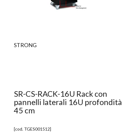
STRONG
SR-CS-RACK-16U Rack con
pannelli laterali 16U profondità
45 cm
[cod.
TGES001512
]