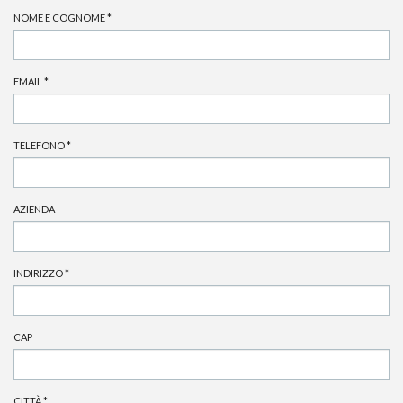
NOME E COGNOME
*
EMAIL
*
TELEFONO
*
AZIENDA
INDIRIZZO
*
CAP
CITTÀ
*