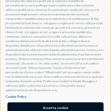
personalizzata, utilizzare profili per la selezione di pubblicità
PEC: pec@pec.adeogroup.it
personalizzata, creare profili per la personalizzazione dei contenuti,
SDI: T04ZHR3
utilizzare profili per la selezione di contenuti personalizzati, misurare le
prestazioni degli annunci, misurare le prestazioni dei contenuti,
info@adeogroup.it
comprendere il pubblico attraverso statistiche o la combinazione di dati
Adeo ProAV
provenienti da fonti diverse, sviluppare e migliorare i servizi, utilizzare dati
limitati per la selezione dei contenuti, garantire la sicurezza, prevenire e
Adeo HomeAV
rilevare frodi, correggere errori, erogare e presentare pubblicità e
Adeo Screen
contenuto, salvare e comunicare le scelte sulla privacy, abbinare e
Screen Research
combinare dati provenienti da altre fonti di dati, collegare diversi
dispositivi, identificare i dispositivi in base alle informazioni trasmesse
automaticamente, utilizzare dati di geolocalizzazione precisi, riconoscere i
Adeum Cinema Suite
dispositivi in base a informazioni richieste attivamente. Puoi liberamente
prestare, rifiutare o revocare il tuo consenso senza incorrere in limitazioni
sostanziali. Cliccando su "Accetta cookie," acconsenti all'uso di cookie e
strumenti simili. Utilizza il pulsante "Gestisci Preferenze" per
personalizzare le tue scelte o "Rifiuta tutto" per proseguire senza cookie
non strettamente necessari. Puoi modificare le tue preferenze in qualsiasi
momento cliccando sul link "Preferenze Cookie" in fondo alla pagina o
sull'icona dello scudo in basso a sinistra. Le tue preferenze si
applicheranno al solo dispositivo in uso.
Cookie Policy
Società soggetta all'attività di controllo e coordinamento ai sensi dell'art. 2497-bis co.
1 Codice Civile da parte di "DGM s.r.l." con sede legale in Lavis (TN), Via della Zarga
Accetta cookie
n. 50, capitale sociale Euro 10.200, C.F. e iscrizione al R.I. di Trento n. 01993790227