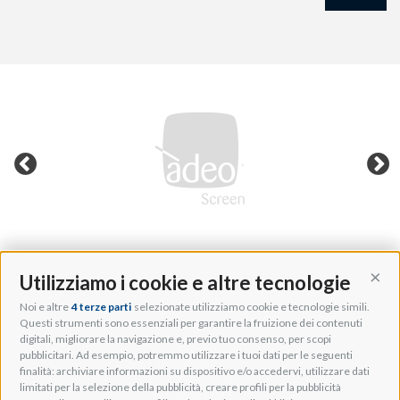
Utilizziamo i cookie e altre tecnologie
Cont
Noi e altre
4 terze parti
selezionate utilizziamo cookie e tecnologie simili.
Adeo Group S.r.l.
Questi strumenti sono essenziali per garantire la fruizione dei contenuti
digitali, migliorare la navigazione e, previo tuo consenso, per scopi
Via della Zarga, 50
pubblicitari. Ad esempio, potremmo utilizzare i tuoi dati per le seguenti
Lavis, 38015 TN, Italy
finalità: archiviare informazioni su dispositivo e/o accedervi, utilizzare dati
Tel: +39 0461 248211
limitati per la selezione della pubblicità, creare profili per la pubblicità
P.IVA: IT01262500224