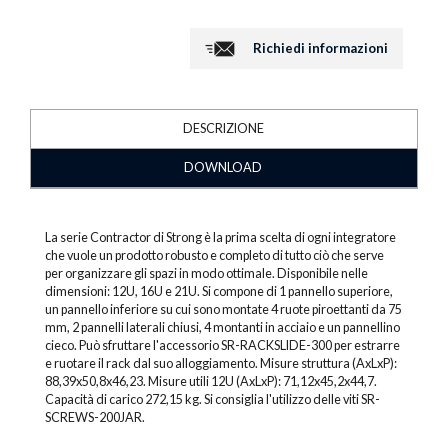
Richiedi informazioni
DESCRIZIONE
DOWNLOAD
La serie Contractor di Strong è la prima scelta di ogni integratore
che vuole un prodotto robusto e completo di tutto ciò che serve
per organizzare gli spazi in modo ottimale. Disponibile nelle
dimensioni: 12U, 16U e 21U. Si compone di 1 pannello superiore,
un pannello inferiore su cui sono montate 4 ruote piroettanti da 75
mm, 2 pannelli laterali chiusi, 4 montanti in acciaio e un pannellino
cieco. Può sfruttare l'accessorio SR-RACKSLIDE-300 per estrarre
e ruotare il rack dal suo alloggiamento. Misure struttura (AxLxP):
88,39x50,8x46,23. Misure utili 12U (AxLxP): 71,12x45,2x44,7.
Capacità di carico 272,15 kg. Si consiglia l'utilizzo delle viti SR-
SCREWS-200JAR.