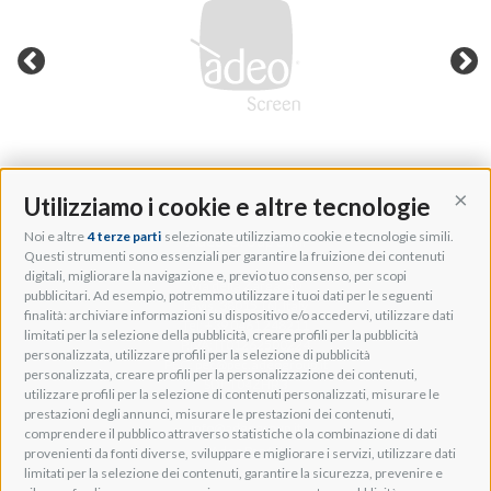
Utilizziamo i cookie e altre tecnologie
Cont
Noi e altre
4 terze parti
selezionate utilizziamo cookie e tecnologie simili.
Adeo Group S.r.l.
Questi strumenti sono essenziali per garantire la fruizione dei contenuti
digitali, migliorare la navigazione e, previo tuo consenso, per scopi
Via della Zarga, 50
pubblicitari. Ad esempio, potremmo utilizzare i tuoi dati per le seguenti
Lavis, 38015 TN, Italy
finalità: archiviare informazioni su dispositivo e/o accedervi, utilizzare dati
Tel: +39 0461 248211
limitati per la selezione della pubblicità, creare profili per la pubblicità
P.IVA: IT01262500224
personalizzata, utilizzare profili per la selezione di pubblicità
PEC: pec@pec.adeogroup.it
personalizzata, creare profili per la personalizzazione dei contenuti,
SDI: T04ZHR3
utilizzare profili per la selezione di contenuti personalizzati, misurare le
prestazioni degli annunci, misurare le prestazioni dei contenuti,
info@adeogroup.it
comprendere il pubblico attraverso statistiche o la combinazione di dati
Adeo ProAV
provenienti da fonti diverse, sviluppare e migliorare i servizi, utilizzare dati
limitati per la selezione dei contenuti, garantire la sicurezza, prevenire e
Adeo HomeAV