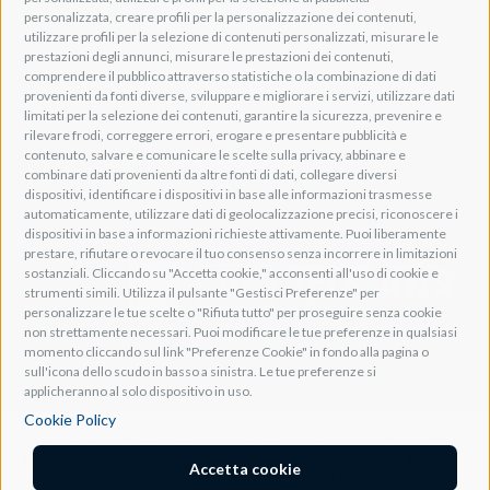
PEC: pec@pec.adeogroup.it
personalizzata, creare profili per la personalizzazione dei contenuti,
SDI: T04ZHR3
utilizzare profili per la selezione di contenuti personalizzati, misurare le
prestazioni degli annunci, misurare le prestazioni dei contenuti,
info@adeogroup.it
comprendere il pubblico attraverso statistiche o la combinazione di dati
Adeo ProAV
provenienti da fonti diverse, sviluppare e migliorare i servizi, utilizzare dati
limitati per la selezione dei contenuti, garantire la sicurezza, prevenire e
Adeo HomeAV
rilevare frodi, correggere errori, erogare e presentare pubblicità e
Adeo Screen
contenuto, salvare e comunicare le scelte sulla privacy, abbinare e
Screen Research
combinare dati provenienti da altre fonti di dati, collegare diversi
dispositivi, identificare i dispositivi in base alle informazioni trasmesse
automaticamente, utilizzare dati di geolocalizzazione precisi, riconoscere i
Adeum Cinema Suite
dispositivi in base a informazioni richieste attivamente. Puoi liberamente
prestare, rifiutare o revocare il tuo consenso senza incorrere in limitazioni
sostanziali. Cliccando su "Accetta cookie," acconsenti all'uso di cookie e
strumenti simili. Utilizza il pulsante "Gestisci Preferenze" per
personalizzare le tue scelte o "Rifiuta tutto" per proseguire senza cookie
non strettamente necessari. Puoi modificare le tue preferenze in qualsiasi
momento cliccando sul link "Preferenze Cookie" in fondo alla pagina o
sull'icona dello scudo in basso a sinistra. Le tue preferenze si
applicheranno al solo dispositivo in uso.
Cookie Policy
Società soggetta all'attività di controllo e coordinamento ai sensi dell'art. 2497-bis co.
1 Codice Civile da parte di "DGM s.r.l." con sede legale in Lavis (TN), Via della Zarga
Accetta cookie
n. 50, capitale sociale Euro 10.200, C.F. e iscrizione al R.I. di Trento n. 01993790227