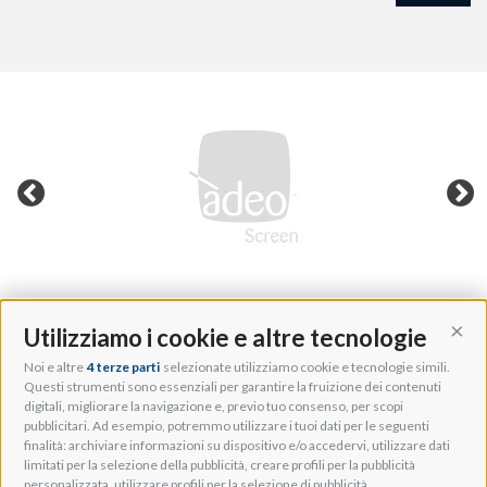
Utilizziamo i cookie e altre tecnologie
Cont
Noi e altre
4 terze parti
selezionate utilizziamo cookie e tecnologie simili.
Adeo Group S.r.l.
Questi strumenti sono essenziali per garantire la fruizione dei contenuti
digitali, migliorare la navigazione e, previo tuo consenso, per scopi
Via della Zarga, 50
pubblicitari. Ad esempio, potremmo utilizzare i tuoi dati per le seguenti
Lavis, 38015 TN, Italy
finalità: archiviare informazioni su dispositivo e/o accedervi, utilizzare dati
Tel: +39 0461 248211
limitati per la selezione della pubblicità, creare profili per la pubblicità
P.IVA: IT01262500224
personalizzata, utilizzare profili per la selezione di pubblicità