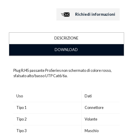
Richiedi informazioni
DESCRIZIONE
DOWNLOAD
Plug RJ45 passante ProSeries non schermato di colore rosso,
sfalsato alto/basso UTP Cat6/6a.
Uso
Dati
Tipo 1
Connettore
Tipo 2
Volante
Tipo 3
Maschio