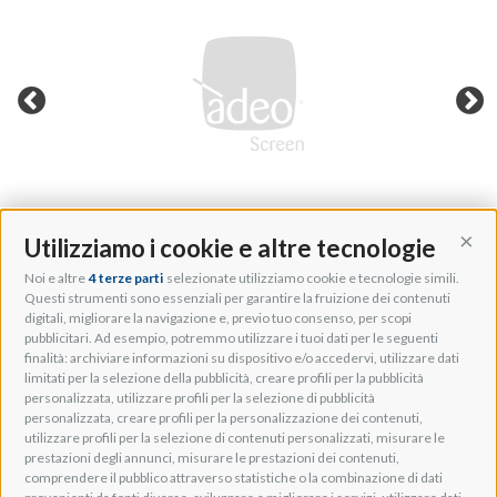
Utilizziamo i cookie e altre tecnologie
Cont
Noi e altre
4 terze parti
selezionate utilizziamo cookie e tecnologie simili.
Adeo Group S.r.l.
Questi strumenti sono essenziali per garantire la fruizione dei contenuti
digitali, migliorare la navigazione e, previo tuo consenso, per scopi
Via della Zarga, 50
pubblicitari. Ad esempio, potremmo utilizzare i tuoi dati per le seguenti
Lavis, 38015 TN, Italy
finalità: archiviare informazioni su dispositivo e/o accedervi, utilizzare dati
Tel: +39 0461 248211
limitati per la selezione della pubblicità, creare profili per la pubblicità
P.IVA: IT01262500224
personalizzata, utilizzare profili per la selezione di pubblicità
PEC: pec@pec.adeogroup.it
personalizzata, creare profili per la personalizzazione dei contenuti,
SDI: T04ZHR3
utilizzare profili per la selezione di contenuti personalizzati, misurare le
prestazioni degli annunci, misurare le prestazioni dei contenuti,
info@adeogroup.it
comprendere il pubblico attraverso statistiche o la combinazione di dati
Adeo ProAV