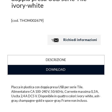
ivory-white
[cod.
THOM002679
]
Richiedi informazioni
DESCRIZIONE
DOWNLOAD
Placca in plastica con doppia presa USB per serie Tile.
Alimentatore CA 100-240 V, 50/60 Hz, Corrente massima 0,3 A,
Uscita 2,4 A DC5 V. Disponibile in quattro colori: ivory-white, ash-
gray, champagne-gold e space-gray. Frame non incluso.