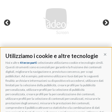
Utilizziamo i cookie e altre tecnologie
Cont
Noi e altre
4 terze parti
selezionate utilizziamo cookie e tecnologie simili.
Adeo Group S.r.l.
Questi strumenti sono essenziali per garantire la fruizione dei contenuti
digitali, migliorare la navigazione e, previo tuo consenso, per scopi
Via della Zarga, 50
pubblicitari. Ad esempio, potremmo utilizzare i tuoi dati per le seguenti
Lavis, 38015 TN, Italy
finalità: archiviare informazioni su dispositivo e/o accedervi, utilizzare dati
Tel: +39 0461 248211
limitati per la selezione della pubblicità, creare profili per la pubblicità
P.IVA: IT01262500224
personalizzata, utilizzare profili per la selezione di pubblicità
PEC: pec@pec.adeogroup.it
personalizzata, creare profili per la personalizzazione dei contenuti,
SDI: T04ZHR3
utilizzare profili per la selezione di contenuti personalizzati, misurare le
prestazioni degli annunci, misurare le prestazioni dei contenuti,
info@adeogroup.it
comprendere il pubblico attraverso statistiche o la combinazione di dati
Adeo ProAV