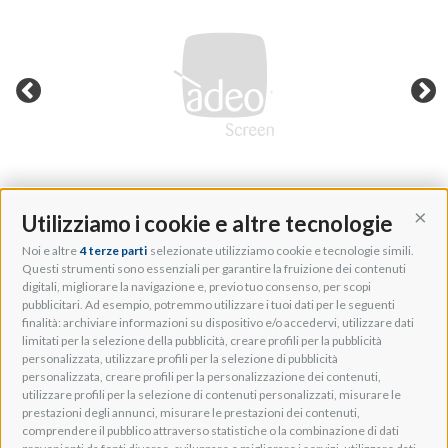
Utilizziamo i cookie e altre tecnologie
Cont
Noi e altre
4 terze parti
selezionate utilizziamo cookie e tecnologie simili.
Adeo Group S.r.l.
Questi strumenti sono essenziali per garantire la fruizione dei contenuti
digitali, migliorare la navigazione e, previo tuo consenso, per scopi
Via della Zarga, 50
pubblicitari. Ad esempio, potremmo utilizzare i tuoi dati per le seguenti
Lavis, 38015 TN, Italy
finalità: archiviare informazioni su dispositivo e/o accedervi, utilizzare dati
Tel: +39 0461 248211
limitati per la selezione della pubblicità, creare profili per la pubblicità
P.IVA: IT01262500224
personalizzata, utilizzare profili per la selezione di pubblicità
PEC: pec@pec.adeogroup.it
personalizzata, creare profili per la personalizzazione dei contenuti,
SDI: T04ZHR3
utilizzare profili per la selezione di contenuti personalizzati, misurare le
prestazioni degli annunci, misurare le prestazioni dei contenuti,
info@adeogroup.it
comprendere il pubblico attraverso statistiche o la combinazione di dati
Adeo ProAV