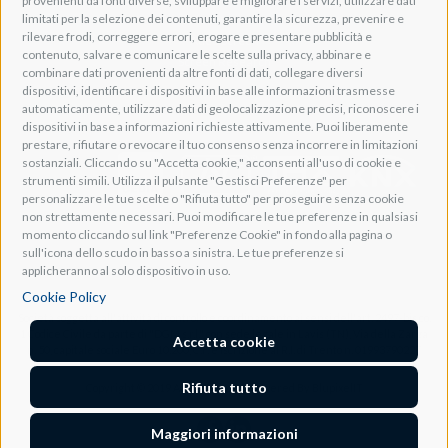
provenienti da fonti diverse, sviluppare e migliorare i servizi, utilizzare dati
limitati per la selezione dei contenuti, garantire la sicurezza, prevenire e
Adeo HomeAV
rilevare frodi, correggere errori, erogare e presentare pubblicità e
Adeo Screen
contenuto, salvare e comunicare le scelte sulla privacy, abbinare e
Screen Research
combinare dati provenienti da altre fonti di dati, collegare diversi
dispositivi, identificare i dispositivi in base alle informazioni trasmesse
automaticamente, utilizzare dati di geolocalizzazione precisi, riconoscere i
Adeum Cinema Suite
dispositivi in base a informazioni richieste attivamente. Puoi liberamente
prestare, rifiutare o revocare il tuo consenso senza incorrere in limitazioni
sostanziali. Cliccando su "Accetta cookie," acconsenti all'uso di cookie e
strumenti simili. Utilizza il pulsante "Gestisci Preferenze" per
personalizzare le tue scelte o "Rifiuta tutto" per proseguire senza cookie
non strettamente necessari. Puoi modificare le tue preferenze in qualsiasi
momento cliccando sul link "Preferenze Cookie" in fondo alla pagina o
sull'icona dello scudo in basso a sinistra. Le tue preferenze si
applicheranno al solo dispositivo in uso.
Cookie Policy
Società soggetta all'attività di controllo e coordinamento ai sensi dell'art. 2497-bis co.
1 Codice Civile da parte di "DGM s.r.l." con sede legale in Lavis (TN), Via della Zarga
Accetta cookie
n. 50, capitale sociale Euro 10.200, C.F. e iscrizione al R.I. di Trento n. 01993790227
Rifiuta tutto
Copyright © 2019 Adeo Group Srl. Powered By
BlupixelIT
Maggiori informazioni