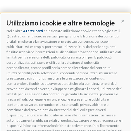
Utilizziamo i cookie e altre tecnologie
Cont
Noi e altre
4 terze parti
selezionate utilizziamo cookie e tecnologie simili.
Adeo Group S.r.l.
Questi strumenti sono essenziali per garantire la fruizione dei contenuti
digitali, migliorare la navigazione e, previo tuo consenso, per scopi
Via della Zarga, 50
pubblicitari. Ad esempio, potremmo utilizzare i tuoi dati per le seguenti
Lavis, 38015 TN, Italy
finalità: archiviare informazioni su dispositivo e/o accedervi, utilizzare dati
Tel: +39 0461 248211
limitati per la selezione della pubblicità, creare profili per la pubblicità
P.IVA: IT01262500224
personalizzata, utilizzare profili per la selezione di pubblicità
PEC: pec@pec.adeogroup.it
personalizzata, creare profili per la personalizzazione dei contenuti,
SDI: T04ZHR3
utilizzare profili per la selezione di contenuti personalizzati, misurare le
prestazioni degli annunci, misurare le prestazioni dei contenuti,
info@adeogroup.it
comprendere il pubblico attraverso statistiche o la combinazione di dati
Adeo ProAV
provenienti da fonti diverse, sviluppare e migliorare i servizi, utilizzare dati
limitati per la selezione dei contenuti, garantire la sicurezza, prevenire e
Adeo HomeAV
rilevare frodi, correggere errori, erogare e presentare pubblicità e
Adeo Screen
contenuto, salvare e comunicare le scelte sulla privacy, abbinare e
Screen Research
combinare dati provenienti da altre fonti di dati, collegare diversi
dispositivi, identificare i dispositivi in base alle informazioni trasmesse
automaticamente, utilizzare dati di geolocalizzazione precisi, riconoscere i
Adeum Cinema Suite
dispositivi in base a informazioni richieste attivamente. Puoi liberamente
prestare, rifiutare o revocare il tuo consenso senza incorrere in limitazioni