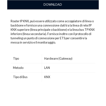
DOWNLOAD
Router IP KNX, può essere utilizzato come accoppiatore di linea o
backbone e fornisce una connessione dati tra la linea di rete/IP
KNX superiore (linea principale o backbone) e la linea bus TP KNX
inferiore (linea secondaria). Fornisce inoltre con il protocollo di
tunneling un punto di connessione per ETS per consentire la
messa in servizio e il monitoraggio.
Tipo
Hardware (Gateway)
Metodo
LAN
Tipo di Bus
KNX