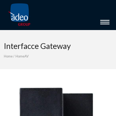
Toggle 
Interfacce Gateway
Home
/
HomeAV