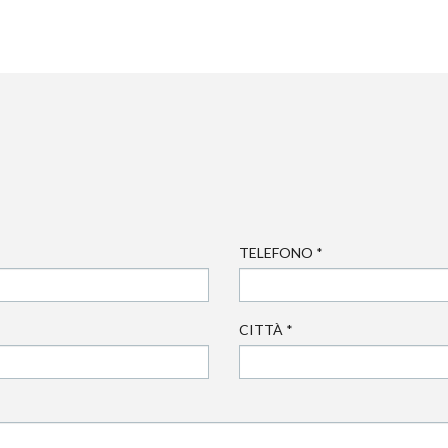
TELEFONO
*
CITTÀ
*