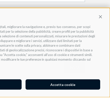
Contin
gitali, migliorare la navigazione e, previo tuo consenso, per scopi
ati per la selezione della pubblicità, creare profili per la pubblicità
 la selezione di contenuti personalizzati, misurare le prestazioni degli
ppare e migliorare i servizi, utilizzare dati limitati per la
municare le scelte sulla privacy, abbinare e combinare dati
dati di geolocalizzazione precisi, riconoscere i dispositivi in base a
u "Accetta cookie," acconsenti all'uso di cookie e strumenti simili.
oi modificare le tue preferenze in qualsiasi momento cliccando sul
INVIA
Accetta cookie