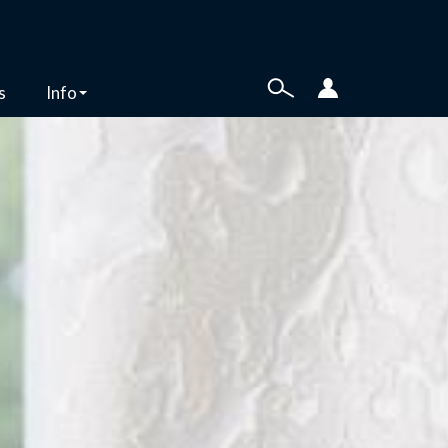
s
Info