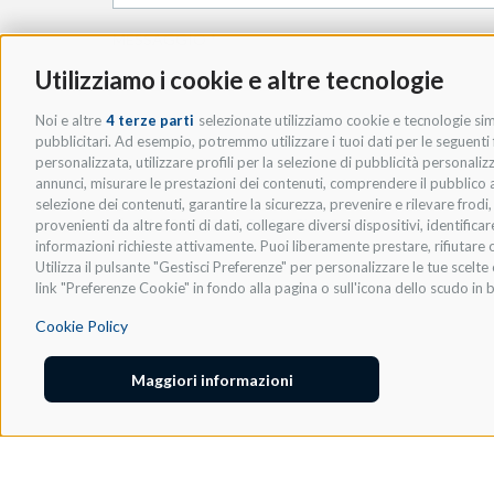
MESSAGGIO
*
Utilizziamo i cookie e altre tecnologie
Noi e altre
4 terze parti
selezionate utilizziamo cookie e tecnologie simi
pubblicitari. Ad esempio, potremmo utilizzare i tuoi dati per le seguenti fi
personalizzata, utilizzare profili per la selezione di pubblicità personaliz
annunci, misurare le prestazioni dei contenuti, comprendere il pubblico att
selezione dei contenuti, garantire la sicurezza, prevenire e rilevare frod
* ACCETTO LA
PRIVACY POLICY
.
provenienti da altre fonti di dati, collegare diversi dispositivi, identific
informazioni richieste attivamente. Puoi liberamente prestare, rifiutare o
Utilizza il pulsante "Gestisci Preferenze" per personalizzare le tue scel
link "Preferenze Cookie" in fondo alla pagina o sull'icona dello scudo in b
Cookie Policy
Maggiori informazioni