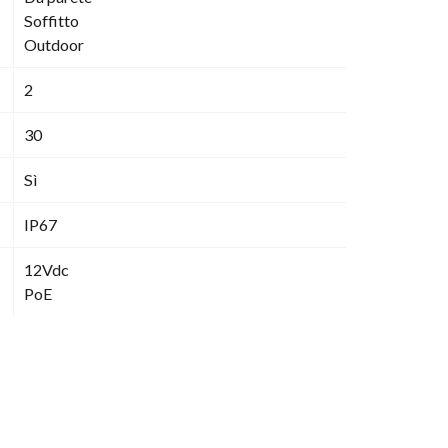
Soffitto
Outdoor
2
30
Sì
IP67
12Vdc
PoE