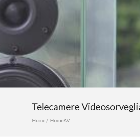
Telecamere Videosorvegli
Home
/
HomeAV