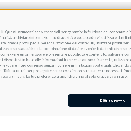
li. Questi strumenti sono essenziali per garantire la fruizione dei contenuti di
nalità: archiviare informazioni su dispositivo e/o accedervi, utilizzare dati limit
zata, creare profili per la personalizzazione dei contenuti, utilizzare profili per
raverso statistiche o la combinazione di dati provenienti da fonti diverse, svilu
i, correggere errori, erogare e presentare pubblicità e contenuto, salvare e co
are i dispositivi in base alle informazioni trasmesse automaticamente, utilizzare 
 revocare il tuo consenso senza incorrere in limitazioni sostanziali. Cliccando s
te o "Rifiuta tutto" per proseguire senza cookie non strettamente necessari. Pu
asso a sinistra. Le tue preferenze si applicheranno al solo dispositivo in uso.
Rifiuta tutto