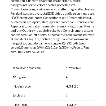
configurabili, finestra on/off, finestra prioritaria, colore
background, bordo-colore finestra, nome finestra.
Commutazione ingressi seamless con effetti: taglio, dissolvenza.
Funzioni: gestione avanzata EDID video e audio su ogni ingresso,
HDCP on/off, Anti-snow, Connection reset, 32 memorie layout,
16 memorie crosspoint, startup preset, blocco pan. Frontale, cont.
Aspect ratio, test pattern generator, memoria logo. Cont. Volume
audio In-Out, lip sync, audio breakaway. Control remote system
con 9 macro + on-off display, 64 comandi. Pannello con tasti retro
illuminati, display LCD, controllo di ogni parametro da menù
navigabile. Controllo: pannello frontale, RS-232, LAN (web
server). Dimensioni (WxHxD): 210x42x250 mm. Peso: 1,7 kg,
alim. 100-240 V AC, 31 W.
Risoluzione Massima
4096x2160
N° Ingressi
4
Tipo Ingresso
HDMI 2.0
N° Uscite
1
Tipo Uscite
HDMI 2.0