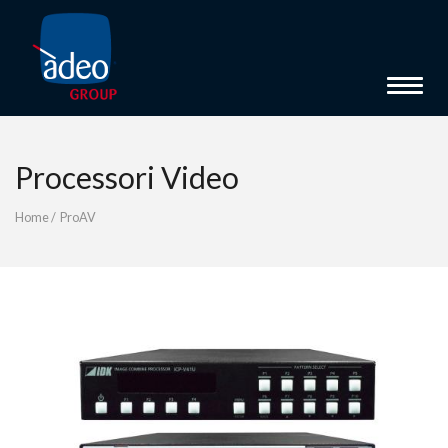
Toggle 
Processori Video
Home
/
ProAV