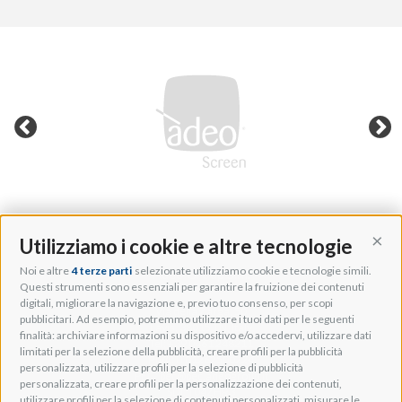
Utilizziamo i cookie e altre tecnologie
Cont
Noi e altre
4 terze parti
selezionate utilizziamo cookie e tecnologie simili.
Adeo Group S.r.l.
Questi strumenti sono essenziali per garantire la fruizione dei contenuti
digitali, migliorare la navigazione e, previo tuo consenso, per scopi
Via della Zarga, 50
pubblicitari. Ad esempio, potremmo utilizzare i tuoi dati per le seguenti
Lavis, 38015 TN, Italy
finalità: archiviare informazioni su dispositivo e/o accedervi, utilizzare dati
Tel: +39 0461 248211
limitati per la selezione della pubblicità, creare profili per la pubblicità
P.IVA: IT01262500224
personalizzata, utilizzare profili per la selezione di pubblicità
PEC: pec@pec.adeogroup.it
personalizzata, creare profili per la personalizzazione dei contenuti,
SDI: T04ZHR3
utilizzare profili per la selezione di contenuti personalizzati, misurare le