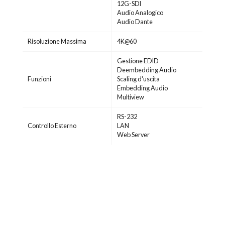
12G-SDI
Audio Analogico
Audio Dante
Risoluzione Massima
4K@60
Gestione EDID
Deembedding Audio
Funzioni
Scaling d'uscita
Embedding Audio
Multiview
RS-232
Controllo Esterno
LAN
Web Server