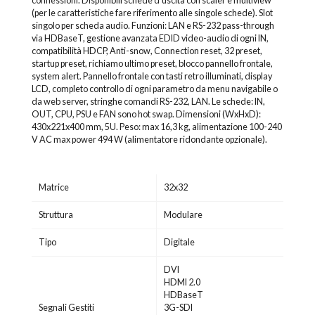
connessioni. Disponibili schede d'uscita con scaler e multiview
(per le caratteristiche fare riferimento alle singole schede). Slot
singolo per scheda audio. Funzioni: LAN e RS-232 pass-through
via HDBaseT, gestione avanzata EDID video-audio di ogni IN,
compatibilità HDCP, Anti-snow, Connection reset, 32 preset,
startup preset, richiamo ultimo preset, blocco pannello frontale,
system alert. Pannello frontale con tasti retro illuminati, display
LCD, completo controllo di ogni parametro da menu navigabile o
da web server, stringhe comandi RS-232, LAN. Le schede: IN,
OUT, CPU, PSU e FAN sono hot swap. Dimensioni (WxHxD):
430x221x400 mm, 5U. Peso: max 16,3 kg, alimentazione 100-240
V AC max power 494 W (alimentatore ridondante opzionale).
Matrice
32x32
Struttura
Modulare
Tipo
Digitale
DVI
HDMI 2.0
HDBaseT
Segnali Gestiti
3G-SDI