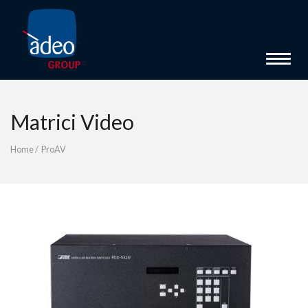
Toggle 
Matrici Video
Home
/
ProAV