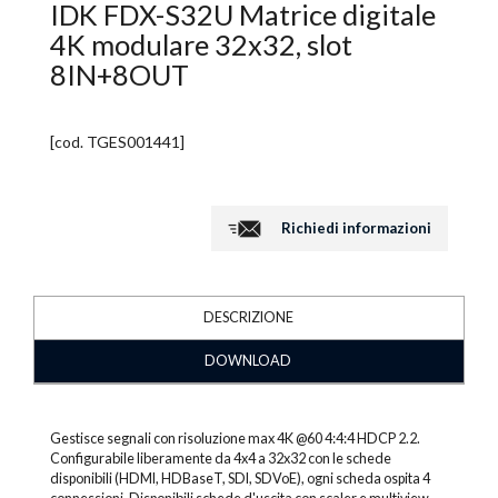
IDK FDX-S32U Matrice digitale
4K modulare 32x32, slot
8IN+8OUT
[cod.
TGES001441
]
Richiedi informazioni
DESCRIZIONE
DOWNLOAD
Gestisce segnali con risoluzione max 4K @60 4:4:4 HDCP 2.2.
Configurabile liberamente da 4x4 a 32x32 con le schede
disponibili (HDMI, HDBaseT, SDI, SDVoE), ogni scheda ospita 4