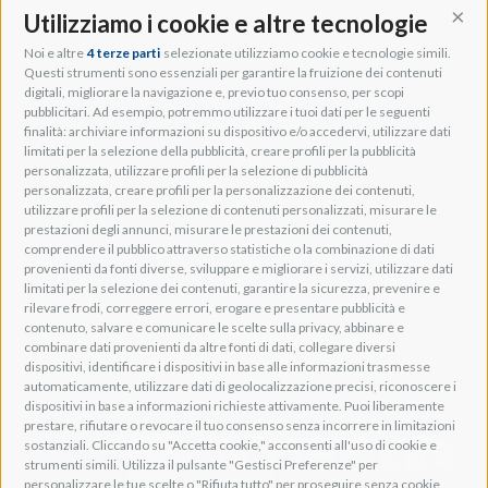
Utilizziamo i cookie e altre tecnologie
Cont
Noi e altre
4 terze parti
selezionate utilizziamo cookie e tecnologie simili.
Adeo Group S.r.l.
Questi strumenti sono essenziali per garantire la fruizione dei contenuti
digitali, migliorare la navigazione e, previo tuo consenso, per scopi
Via della Zarga, 50
pubblicitari. Ad esempio, potremmo utilizzare i tuoi dati per le seguenti
Lavis, 38015 TN, Italy
finalità: archiviare informazioni su dispositivo e/o accedervi, utilizzare dati
Tel: +39 0461 248211
limitati per la selezione della pubblicità, creare profili per la pubblicità
P.IVA: IT01262500224
personalizzata, utilizzare profili per la selezione di pubblicità
PEC: pec@pec.adeogroup.it
personalizzata, creare profili per la personalizzazione dei contenuti,
SDI: T04ZHR3
utilizzare profili per la selezione di contenuti personalizzati, misurare le
prestazioni degli annunci, misurare le prestazioni dei contenuti,
info@adeogroup.it
comprendere il pubblico attraverso statistiche o la combinazione di dati
Adeo ProAV
provenienti da fonti diverse, sviluppare e migliorare i servizi, utilizzare dati
limitati per la selezione dei contenuti, garantire la sicurezza, prevenire e
Adeo HomeAV
rilevare frodi, correggere errori, erogare e presentare pubblicità e
Adeo Screen
contenuto, salvare e comunicare le scelte sulla privacy, abbinare e
Screen Research
combinare dati provenienti da altre fonti di dati, collegare diversi
dispositivi, identificare i dispositivi in base alle informazioni trasmesse
automaticamente, utilizzare dati di geolocalizzazione precisi, riconoscere i
Adeum Cinema Suite
dispositivi in base a informazioni richieste attivamente. Puoi liberamente
prestare, rifiutare o revocare il tuo consenso senza incorrere in limitazioni
sostanziali. Cliccando su "Accetta cookie," acconsenti all'uso di cookie e
strumenti simili. Utilizza il pulsante "Gestisci Preferenze" per
personalizzare le tue scelte o "Rifiuta tutto" per proseguire senza cookie