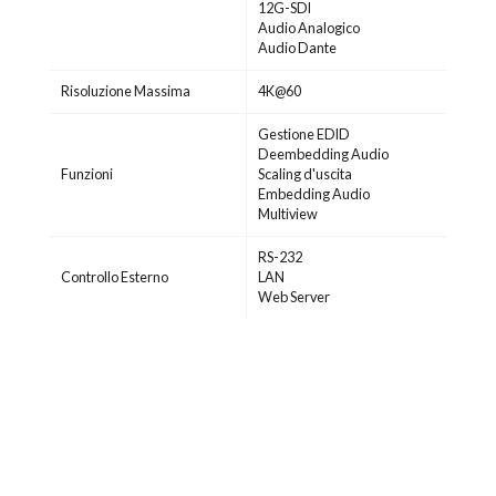
12G-SDI
Audio Analogico
Audio Dante
Risoluzione Massima
4K@60
Gestione EDID
Deembedding Audio
Funzioni
Scaling d'uscita
Embedding Audio
Multiview
RS-232
Controllo Esterno
LAN
Web Server