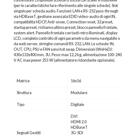
connessioni. Disponibili schede d'uscita con scaler e multiview
(per le caratteristiche fare riferimento alle singole schede). Slot
singolo per scheda audio. Funzioni: LAN e RS-232 pass-through
via HDBaseT, gestione avanzata EDID video-audio di ogni IN,
compatibilità HDCP, Anti-snow, Connection reset, 32 preset,
startup preset, richiamo ultimo preset, blocco pannello frontale,
system alert. Pannello frontale con tasti retro illuminati, display
LCD, completo controllo di ogni parametro da menu navigabile o
da web server, stringhe comandi RS-232, LAN. Le schede: IN,
OUT, CPU, PSU e FAN sono hot swap. Dimensioni (WxHxD):
430x132x400 mm, 3U. Peso: max 12,2 kg, alimentazione 100-240
V AC max power 255 W (alimentatore ridondante opzionale).
Matrice
16x16
Struttura
Modulare
Tipo
Digitale
DVI
HDMI 2.0
HDBaseT
Segnali Gestiti
3G-SDI