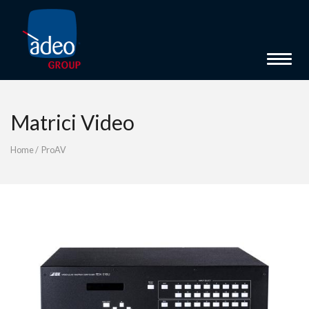
Toggle 
Matrici Video
Home
/
ProAV