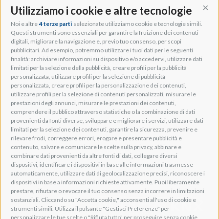
Utilizziamo i cookie e altre tecnologie
Cont
Noi e altre
4 terze parti
selezionate utilizziamo cookie e tecnologie simili.
Adeo Group S.r.l.
Questi strumenti sono essenziali per garantire la fruizione dei contenuti
digitali, migliorare la navigazione e, previo tuo consenso, per scopi
Via della Zarga, 50
pubblicitari. Ad esempio, potremmo utilizzare i tuoi dati per le seguenti
Lavis, 38015 TN, Italy
finalità: archiviare informazioni su dispositivo e/o accedervi, utilizzare dati
Tel: +39 0461 248211
limitati per la selezione della pubblicità, creare profili per la pubblicità
P.IVA: IT01262500224
personalizzata, utilizzare profili per la selezione di pubblicità
PEC: pec@pec.adeogroup.it
personalizzata, creare profili per la personalizzazione dei contenuti,
SDI: T04ZHR3
utilizzare profili per la selezione di contenuti personalizzati, misurare le
prestazioni degli annunci, misurare le prestazioni dei contenuti,
info@adeogroup.it
comprendere il pubblico attraverso statistiche o la combinazione di dati
Adeo ProAV
provenienti da fonti diverse, sviluppare e migliorare i servizi, utilizzare dati
limitati per la selezione dei contenuti, garantire la sicurezza, prevenire e
Adeo HomeAV
rilevare frodi, correggere errori, erogare e presentare pubblicità e
Adeo Screen
contenuto, salvare e comunicare le scelte sulla privacy, abbinare e
Screen Research
combinare dati provenienti da altre fonti di dati, collegare diversi
dispositivi, identificare i dispositivi in base alle informazioni trasmesse
automaticamente, utilizzare dati di geolocalizzazione precisi, riconoscere i
Adeum Cinema Suite
dispositivi in base a informazioni richieste attivamente. Puoi liberamente
prestare, rifiutare o revocare il tuo consenso senza incorrere in limitazioni
sostanziali. Cliccando su "Accetta cookie," acconsenti all'uso di cookie e
strumenti simili. Utilizza il pulsante "Gestisci Preferenze" per
personalizzare le tue scelte o "Rifiuta tutto" per proseguire senza cookie