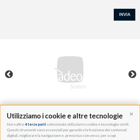
INVIA
Utilizziamo i cookie e altre tecnologie
Cont
Noi e altre
4 terze parti
selezionate utilizziamo cookie e tecnologie simili.
Adeo Group S.r.l.
Questi strumenti sono essenziali per garantire la fruizione dei contenuti
digitali, migliorare la navigazione e, previo tuo consenso, per scopi
Via della Zarga, 50