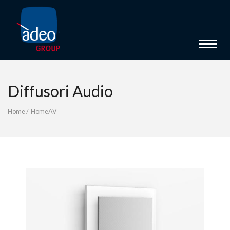
Toggle 
Diffusori Audio
Home
/
HomeAV