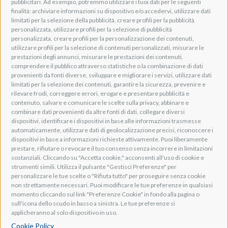
pubblicitari. Ad esempio, potremmo utilizzare i tuoi dati per le seguenti
Lavis, 38015 TN, Italy
finalità: archiviare informazioni su dispositivo e/o accedervi, utilizzare dati
Tel: +39 0461 248211
limitati per la selezione della pubblicità, creare profili per la pubblicità
P.IVA: IT01262500224
personalizzata, utilizzare profili per la selezione di pubblicità
PEC: pec@pec.adeogroup.it
personalizzata, creare profili per la personalizzazione dei contenuti,
SDI: T04ZHR3
utilizzare profili per la selezione di contenuti personalizzati, misurare le
prestazioni degli annunci, misurare le prestazioni dei contenuti,
info@adeogroup.it
comprendere il pubblico attraverso statistiche o la combinazione di dati
Adeo ProAV
provenienti da fonti diverse, sviluppare e migliorare i servizi, utilizzare dati
limitati per la selezione dei contenuti, garantire la sicurezza, prevenire e
Adeo HomeAV
rilevare frodi, correggere errori, erogare e presentare pubblicità e
Adeo Screen
contenuto, salvare e comunicare le scelte sulla privacy, abbinare e
Screen Research
combinare dati provenienti da altre fonti di dati, collegare diversi
dispositivi, identificare i dispositivi in base alle informazioni trasmesse
automaticamente, utilizzare dati di geolocalizzazione precisi, riconoscere i
Adeum Cinema Suite
dispositivi in base a informazioni richieste attivamente. Puoi liberamente
prestare, rifiutare o revocare il tuo consenso senza incorrere in limitazioni
sostanziali. Cliccando su "Accetta cookie," acconsenti all'uso di cookie e
strumenti simili. Utilizza il pulsante "Gestisci Preferenze" per
personalizzare le tue scelte o "Rifiuta tutto" per proseguire senza cookie
non strettamente necessari. Puoi modificare le tue preferenze in qualsiasi
momento cliccando sul link "Preferenze Cookie" in fondo alla pagina o
sull'icona dello scudo in basso a sinistra. Le tue preferenze si
applicheranno al solo dispositivo in uso.
Cookie Policy