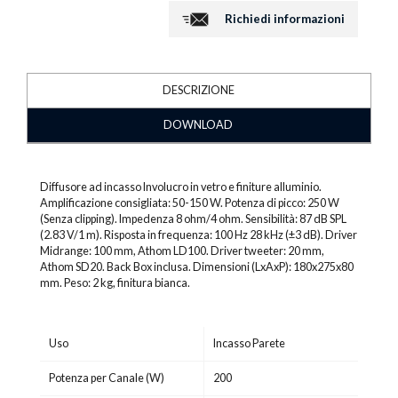
Richiedi informazioni
DESCRIZIONE
DOWNLOAD
Diffusore ad incasso Involucro in vetro e finiture alluminio.
Amplificazione consigliata: 50-150 W. Potenza di picco: 250 W
(Senza clipping). Impedenza 8 ohm/4 ohm. Sensibilità: 87 dB SPL
(2.83 V/1 m). Risposta in frequenza: 100 Hz 28 kHz (±3 dB). Driver
Midrange: 100 mm, Athom LD100. Driver tweeter: 20 mm,
Athom SD20. Back Box inclusa. Dimensioni (LxAxP): 180x275x80
mm. Peso: 2 kg, finitura bianca.
Uso
Incasso Parete
Potenza per Canale (W)
200