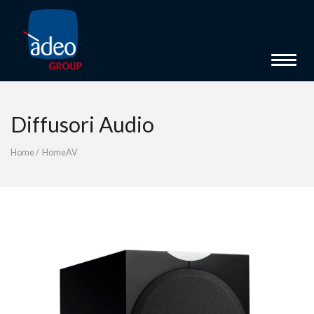
Toggle 
Diffusori Audio
Home
/
HomeAV