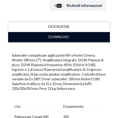
Richiedi informazioni
DESCRIZIONE
DOWNLOAD
Subwoofer compatto per applicazioni HiFi o Home Cinema.
Woofer 180 mm (7"). Amplificatore integrato: 150 W. Potenza di
picco: 250 W. Risposta in frequenza: 40 Hz 150 kHz (±3 dB).
Ingressi: n.1 di Linea L/R per preout amplificatore, N.1 ingresso
amplificato L/R per uscita speaker amplificatore. Controllo di fase:
variable da 0 a 180°. Driver subwoofer: 180 mm Atohm D180.
Superficie d'utilizzo: da 15 a 32 mq. Dimensioni (LxAxP):
220x320x350 mm. Peso: 12 kg, finitura nera.
Uso
Da pavimento
Potenza per Canale (W)
200