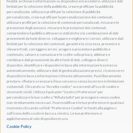
finalità: archiviare informazioni su dispositivo e/o accedervi, utilizzare dati
Tel: +39 0461 248211
limitati per la selezione della pubblicità, creare profili per la pubblicità
P.IVA: IT01262500224
personalizzata, utilizzare profili per la selezione di pubblicità
PEC: pec@pec.adeogroup.it
personalizzata, creare profili per la personalizzazione dei contenuti,
SDI: T04ZHR3
utilizzare profili per la selezione di contenuti personalizzati, misurare le
prestazioni degli annunci, misurare le prestazioni dei contenuti,
info@adeogroup.it
comprendere il pubblico attraverso statistiche o la combinazione di dati
Adeo ProAV
provenienti da fonti diverse, sviluppare e migliorare i servizi, utilizzare dati
limitati per la selezione dei contenuti, garantire la sicurezza, prevenire e
Adeo HomeAV
rilevare frodi, correggere errori, erogare e presentare pubblicità e
Adeo Screen
contenuto, salvare e comunicare le scelte sulla privacy, abbinare e
Screen Research
combinare dati provenienti da altre fonti di dati, collegare diversi
dispositivi, identificare i dispositivi in base alle informazioni trasmesse
automaticamente, utilizzare dati di geolocalizzazione precisi, riconoscere i
Adeum Cinema Suite
dispositivi in base a informazioni richieste attivamente. Puoi liberamente
prestare, rifiutare o revocare il tuo consenso senza incorrere in limitazioni
sostanziali. Cliccando su "Accetta cookie," acconsenti all'uso di cookie e
strumenti simili. Utilizza il pulsante "Gestisci Preferenze" per
personalizzare le tue scelte o "Rifiuta tutto" per proseguire senza cookie
non strettamente necessari. Puoi modificare le tue preferenze in qualsiasi
momento cliccando sul link "Preferenze Cookie" in fondo alla pagina o
sull'icona dello scudo in basso a sinistra. Le tue preferenze si
applicheranno al solo dispositivo in uso.
Cookie Policy
Società soggetta all'attività di controllo e coordinamento ai sensi dell'art. 2497-bis co.