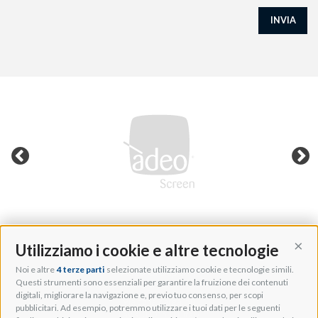
INVIA
Utilizziamo i cookie e altre tecnologie
Cont
Noi e altre
4 terze parti
selezionate utilizziamo cookie e tecnologie simili.
Adeo Group S.r.l.
Questi strumenti sono essenziali per garantire la fruizione dei contenuti
digitali, migliorare la navigazione e, previo tuo consenso, per scopi
Via della Zarga, 50
pubblicitari. Ad esempio, potremmo utilizzare i tuoi dati per le seguenti
Lavis, 38015 TN, Italy