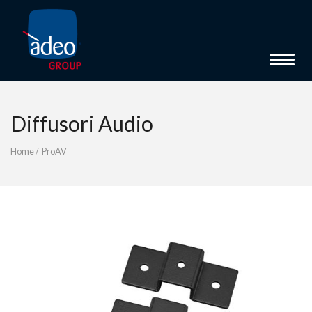
Toggle 
Diffusori Audio
Home
/
ProAV