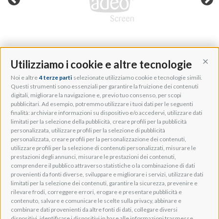
Utilizziamo i cookie e altre tecnologie
Cont
Noi e altre
4 terze parti
selezionate utilizziamo cookie e tecnologie simili.
Adeo Group S.r.l.
Questi strumenti sono essenziali per garantire la fruizione dei contenuti
digitali, migliorare la navigazione e, previo tuo consenso, per scopi
Via della Zarga, 50
pubblicitari. Ad esempio, potremmo utilizzare i tuoi dati per le seguenti
Lavis, 38015 TN, Italy
finalità: archiviare informazioni su dispositivo e/o accedervi, utilizzare dati
Tel: +39 0461 248211
limitati per la selezione della pubblicità, creare profili per la pubblicità
P.IVA: IT01262500224
personalizzata, utilizzare profili per la selezione di pubblicità
PEC: pec@pec.adeogroup.it
personalizzata, creare profili per la personalizzazione dei contenuti,
SDI: T04ZHR3
utilizzare profili per la selezione di contenuti personalizzati, misurare le
prestazioni degli annunci, misurare le prestazioni dei contenuti,
info@adeogroup.it
comprendere il pubblico attraverso statistiche o la combinazione di dati
Adeo ProAV
provenienti da fonti diverse, sviluppare e migliorare i servizi, utilizzare dati
limitati per la selezione dei contenuti, garantire la sicurezza, prevenire e
Adeo HomeAV
rilevare frodi, correggere errori, erogare e presentare pubblicità e
Adeo Screen
contenuto, salvare e comunicare le scelte sulla privacy, abbinare e
Screen Research
combinare dati provenienti da altre fonti di dati, collegare diversi
dispositivi, identificare i dispositivi in base alle informazioni trasmesse