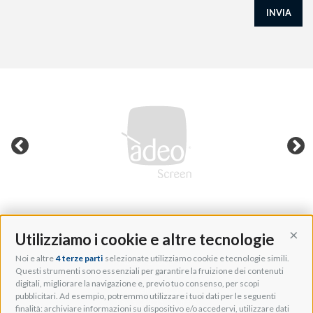
INVIA
Utilizziamo i cookie e altre tecnologie
Cont
Noi e altre
4 terze parti
selezionate utilizziamo cookie e tecnologie simili.
Adeo Group S.r.l.
Questi strumenti sono essenziali per garantire la fruizione dei contenuti
digitali, migliorare la navigazione e, previo tuo consenso, per scopi
Via della Zarga, 50
pubblicitari. Ad esempio, potremmo utilizzare i tuoi dati per le seguenti
Lavis, 38015 TN, Italy
finalità: archiviare informazioni su dispositivo e/o accedervi, utilizzare dati