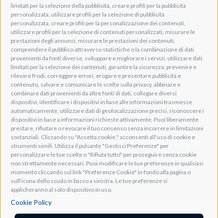
Tel: +39 0461 248211
limitati per la selezione della pubblicità, creare profili per la pubblicità
P.IVA: IT01262500224
personalizzata, utilizzare profili per la selezione di pubblicità
PEC: pec@pec.adeogroup.it
personalizzata, creare profili per la personalizzazione dei contenuti,
SDI: T04ZHR3
utilizzare profili per la selezione di contenuti personalizzati, misurare le
prestazioni degli annunci, misurare le prestazioni dei contenuti,
info@adeogroup.it
comprendere il pubblico attraverso statistiche o la combinazione di dati
Adeo ProAV
provenienti da fonti diverse, sviluppare e migliorare i servizi, utilizzare dati
limitati per la selezione dei contenuti, garantire la sicurezza, prevenire e
Adeo HomeAV
rilevare frodi, correggere errori, erogare e presentare pubblicità e
Adeo Screen
contenuto, salvare e comunicare le scelte sulla privacy, abbinare e
Screen Research
combinare dati provenienti da altre fonti di dati, collegare diversi
dispositivi, identificare i dispositivi in base alle informazioni trasmesse
automaticamente, utilizzare dati di geolocalizzazione precisi, riconoscere i
Adeum Cinema Suite
dispositivi in base a informazioni richieste attivamente. Puoi liberamente
prestare, rifiutare o revocare il tuo consenso senza incorrere in limitazioni
sostanziali. Cliccando su "Accetta cookie," acconsenti all'uso di cookie e
strumenti simili. Utilizza il pulsante "Gestisci Preferenze" per
personalizzare le tue scelte o "Rifiuta tutto" per proseguire senza cookie
non strettamente necessari. Puoi modificare le tue preferenze in qualsiasi
momento cliccando sul link "Preferenze Cookie" in fondo alla pagina o
sull'icona dello scudo in basso a sinistra. Le tue preferenze si
applicheranno al solo dispositivo in uso.
Cookie Policy
Società soggetta all'attività di controllo e coordinamento ai sensi dell'art. 2497-bis co.