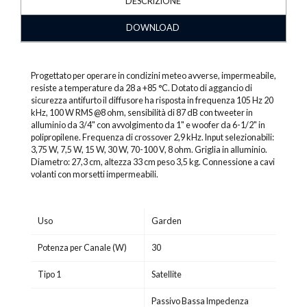
DESCRIZIONE
DOWNLOAD
Progettato per operare in condizini meteo avverse, impermeabile,
resiste a temperature da 28 a +85 °C. Dotato di aggancio di
sicurezza antifurto il diffusore ha risposta in frequenza 105 Hz 20
kHz, 100 W RMS @8 ohm, sensibilità di 87 dB con tweeter in
alluminio da 3/4" con avvolgimento da 1" e woofer da 6-1/2" in
polipropilene. Frequenza di crossover 2,9 kHz. Input selezionabili:
3,75 W, 7,5 W, 15 W, 30 W, 70-100 V, 8 ohm. Griglia in alluminio.
Diametro: 27,3 cm, altezza 33 cm peso 3,5 kg. Connessione a cavi
volanti con morsetti impermeabili.
Uso
Garden
Potenza per Canale (W)
30
Tipo 1
Satellite
Passivo Bassa Impedenza