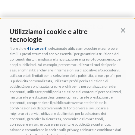
PANASONIC ET-DLE170 Ottica
Utilizziamo i cookie e altre
Contin
standard
tecnologie
Cod. TVDP000188
Noi e altre
4 terze parti
selezionate utilizziamo cookie e tecnologie
simili. Questi strumenti sono essenziali per garantire la fruizione dei
contenuti digitali, migliorare la navigazione e, previo tuo consenso, per
scopi pubblicitari. Ad esempio, potremmo utilizzare i tuoi dati per le
seguenti finalità: archiviare informazioni su dispositivo e/o accedervi,
+ INFO
utilizzare dati limitati per la selezione della pubblicità, creare profili per
la pubblicità personalizzata, utilizzare profili per la selezione di
pubblicità personalizzata, creare profili per la personalizzazione dei
contenuti, utilizzare profili per la selezione di contenuti personalizzati,
misurare le prestazioni degli annunci, misurare le prestazioni dei
contenuti, comprendere il pubblico attraverso statistiche o la
combinazione di dati provenienti da fonti diverse, sviluppare e
migliorare i servizi, utilizzare dati limitati per la selezione dei
contenuti, garantire la sicurezza, prevenire e rilevare frodi,
correggere errori, erogare e presentare pubblicità e contenuto,
salvare e comunicare le scelte sulla privacy, abbinare e combinare dati