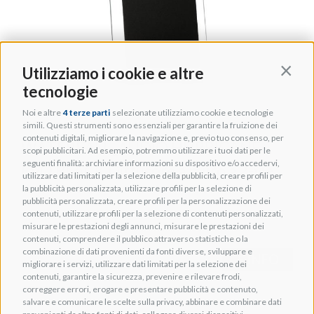
Utilizziamo i cookie e altre
Contin
tecnologie
Noi e altre
4 terze parti
selezionate utilizziamo cookie e tecnologie
simili. Questi strumenti sono essenziali per garantire la fruizione dei
contenuti digitali, migliorare la navigazione e, previo tuo consenso, per
WATERFALL_AUDIO HURRICANE
scopi pubblicitari. Ad esempio, potremmo utilizzare i tuoi dati per le
seguenti finalità: archiviare informazioni su dispositivo e/o accedervi,
EVO BLACK Diffusore a muro a 2-vie
utilizzare dati limitati per la selezione della pubblicità, creare profili per
la pubblicità personalizzata, utilizzare profili per la selezione di
Cod. THOM001182
pubblicità personalizzata, creare profili per la personalizzazione dei
contenuti, utilizzare profili per la selezione di contenuti personalizzati,
misurare le prestazioni degli annunci, misurare le prestazioni dei
contenuti, comprendere il pubblico attraverso statistiche o la
combinazione di dati provenienti da fonti diverse, sviluppare e
+ INFO
migliorare i servizi, utilizzare dati limitati per la selezione dei
contenuti, garantire la sicurezza, prevenire e rilevare frodi,
correggere errori, erogare e presentare pubblicità e contenuto,
salvare e comunicare le scelte sulla privacy, abbinare e combinare dati