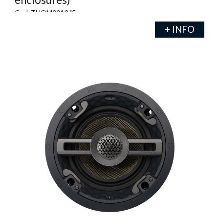
Cod. THOM001345
+ INFO