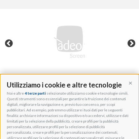
Utilizziamo i cookie e altre tecnologie
Cont
Noi e altre
4 terze parti
selezionate utilizziamo cookie e tecnologie simili.
Adeo Group S.r.l.
Questi strumenti sono essenziali per garantire la fruizione dei contenuti
digitali, migliorare la navigazione e, previo tuo consenso, per scopi
Via della Zarga, 50
pubblicitari. Ad esempio, potremmo utilizzare i tuoi dati per le seguenti
Lavis, 38015 TN, Italy
finalità: archiviare informazioni su dispositivo e/o accedervi, utilizzare dati
Tel: +39 0461 248211
limitati per la selezione della pubblicità, creare profili per la pubblicità
P.IVA: IT01262500224
personalizzata, utilizzare profili per la selezione di pubblicità
PEC: pec@pec.adeogroup.it
personalizzata, creare profili per la personalizzazione dei contenuti,
SDI: T04ZHR3
utilizzare profili per la selezione di contenuti personalizzati, misurare le