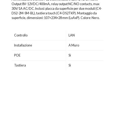
Output 8V-12VDC/400mA, relay output NC/NO contacts, max
30V/1A AC/DC. Inclusi: placca da superficie per due moduli (C4-
DS2-2M-SM-BL), tastiera touch (C4-DS2TKP). Montaggio da
superficie, dimensioni: 107×234×28 mm (LxAxP). Colore: Nero.
Controllo
LAN
Installazione
A Muro
POE
Sì
Tastiera
Sì