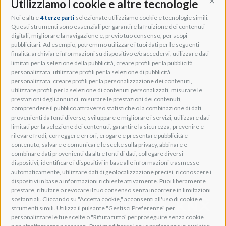
Utilizziamo i cookie e altre tecnologie
Cont
Noi e altre
4 terze parti
selezionate utilizziamo cookie e tecnologie simili.
Adeo Group S.r.l.
Questi strumenti sono essenziali per garantire la fruizione dei contenuti
digitali, migliorare la navigazione e, previo tuo consenso, per scopi
Via della Zarga, 50
pubblicitari. Ad esempio, potremmo utilizzare i tuoi dati per le seguenti
Lavis, 38015 TN, Italy
finalità: archiviare informazioni su dispositivo e/o accedervi, utilizzare dati
Tel: +39 0461 248211
limitati per la selezione della pubblicità, creare profili per la pubblicità
P.IVA: IT01262500224
personalizzata, utilizzare profili per la selezione di pubblicità
PEC: pec@pec.adeogroup.it
personalizzata, creare profili per la personalizzazione dei contenuti,
SDI: T04ZHR3
utilizzare profili per la selezione di contenuti personalizzati, misurare le
prestazioni degli annunci, misurare le prestazioni dei contenuti,
info@adeogroup.it
comprendere il pubblico attraverso statistiche o la combinazione di dati
Adeo ProAV
provenienti da fonti diverse, sviluppare e migliorare i servizi, utilizzare dati
limitati per la selezione dei contenuti, garantire la sicurezza, prevenire e
Adeo HomeAV
rilevare frodi, correggere errori, erogare e presentare pubblicità e
Adeo Screen
contenuto, salvare e comunicare le scelte sulla privacy, abbinare e
Screen Research
combinare dati provenienti da altre fonti di dati, collegare diversi
dispositivi, identificare i dispositivi in base alle informazioni trasmesse
automaticamente, utilizzare dati di geolocalizzazione precisi, riconoscere i
Adeum Cinema Suite
dispositivi in base a informazioni richieste attivamente. Puoi liberamente
prestare, rifiutare o revocare il tuo consenso senza incorrere in limitazioni
sostanziali. Cliccando su "Accetta cookie," acconsenti all'uso di cookie e
strumenti simili. Utilizza il pulsante "Gestisci Preferenze" per
personalizzare le tue scelte o "Rifiuta tutto" per proseguire senza cookie