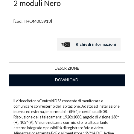
2 moduli Nero
[cod.
THOM003913
]
Richiedi informazioni
DESCRIZIONE
DOWNLOAD
Il videocitofono Control4 DS3 consente di monitorare e
comunicare con l'esterno dell'abitazione. Adatto ad installazione
interna ed esterna, impermeabile (IP54) e certificata IK08.
Risoluzione della telecamera: 1920x1080, angolo di visione 138°
(H), 105° (V). Visione notturna con microfono, altoparlante
esterno integrato e possibilità di registrare foto o video.
Alimentazione tramite PoE o alimentatore 12V/1A DC. Active