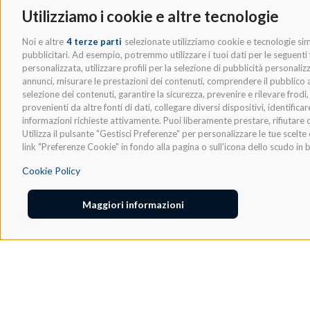
* ACCETTO LA
PRIVACY POLICY
.
Utilizziamo i cookie e altre tecnologie
Noi e altre
4 terze parti
selezionate utilizziamo cookie e tecnologie simi
pubblicitari. Ad esempio, potremmo utilizzare i tuoi dati per le seguenti fi
personalizzata, utilizzare profili per la selezione di pubblicità personaliz
annunci, misurare le prestazioni dei contenuti, comprendere il pubblico att
selezione dei contenuti, garantire la sicurezza, prevenire e rilevare frod
provenienti da altre fonti di dati, collegare diversi dispositivi, identific
informazioni richieste attivamente. Puoi liberamente prestare, rifiutare o
Utilizza il pulsante "Gestisci Preferenze" per personalizzare le tue scel
link "Preferenze Cookie" in fondo alla pagina o sull'icona dello scudo in b
Cookie Policy
Maggiori informazioni