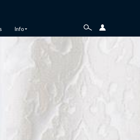
s
Info