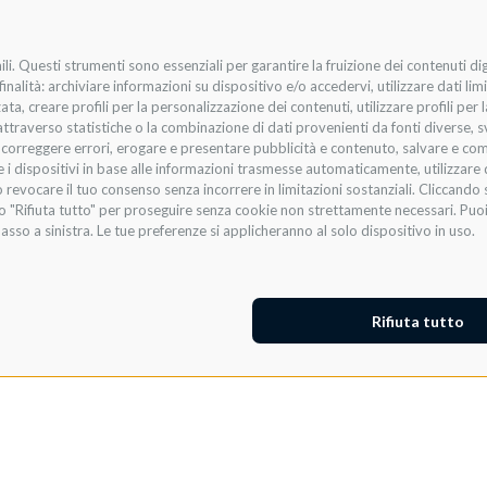
li. Questi strumenti sono essenziali per garantire la fruizione dei contenuti di
nalità: archiviare informazioni su dispositivo e/o accedervi, utilizzare dati limit
zata, creare profili per la personalizzazione dei contenuti, utilizzare profili per
raverso statistiche o la combinazione di dati provenienti da fonti diverse, svilu
i, correggere errori, erogare e presentare pubblicità e contenuto, salvare e co
are i dispositivi in base alle informazioni trasmesse automaticamente, utilizzare 
 revocare il tuo consenso senza incorrere in limitazioni sostanziali. Cliccando s
te o "Rifiuta tutto" per proseguire senza cookie non strettamente necessari. Pu
asso a sinistra. Le tue preferenze si applicheranno al solo dispositivo in uso.
Rifiuta tutto