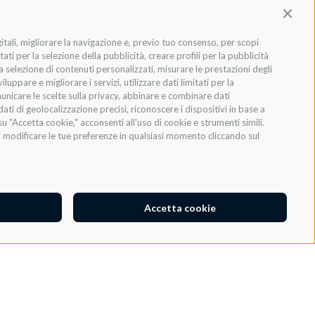
Contin
gitali, migliorare la navigazione e, previo tuo consenso, per scopi
INVIA
ati per la selezione della pubblicità, creare profili per la pubblicità
 la selezione di contenuti personalizzati, misurare le prestazioni degli
ppare e migliorare i servizi, utilizzare dati limitati per la
municare le scelte sulla privacy, abbinare e combinare dati
dati di geolocalizzazione precisi, riconoscere i dispositivi in base a
u "Accetta cookie," acconsenti all'uso di cookie e strumenti simili.
oi modificare le tue preferenze in qualsiasi momento cliccando sul
Accetta cookie