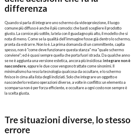
differenza
Quando si parla di integrare uno schermo da videoproiezione, il luogo
comune più diffuso è anche il più comodo: che basti scegliere il prodotto
giusto. La cornice più sottile, la tela con il guadagno più alto, il modello che si
nota di meno. Come se la qualità dell'immagine fosse già dentro lo schermo,
pronta da estrarre. Non lo è. La prima domanda di un committente, capita
spesso, non è "come deve funzionare questa stanza" ma "quale schermo
conviene"; ed è quasi sempre quella che porta fuori strada. Da qualche anno
se ne è aggiunta una versione estetica, ancora più insidiosa:
integrare non è
nascondere
, eppure le due cose vengono trattate come sinonimi. Il
minimalismo ha reso la tecnologia qualcosa da occultare, e lo schermo
finisce in cima alla lista degli indiziati. Solo che integrare un oggetto e
nasconderlo restano operazioni diverse, a volte in conflitto: un elemento a
scomparsa non è per forza efficiente, e occultare a ogni costo non sempre è
la scelta giusta.
Tre situazioni diverse, lo stesso
errore