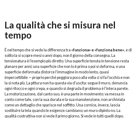
La qualità che si misura nel
tempo
È nel tempo che si vede la differenza tra
«funziona» e «funziona bene»
, e di
solito la si scopre mesi o anni dopo, non il giorno della consegna. La
tensionatura è l'esempio più diretto. Una superficie tenuta in tensione resta
planare per anni; una superficie che non lo è prima o poi si deforma, e una
superficie deformata distorce l'immagine in modo lento, quasi
impercettibile — proprio perché peggiora poco alla volta ci si fa l'occhio e non
la si nota più. La pittura non ha questa via d'uscita: segue il muro, denuncia
ogni ritocco e ogni crepa, e quando si degrada il problema è l'intera parete.
La motorizzazione, dal canto suo, è una parte in movimento: va messa in
conto come tale, con la sua durata e la sua manutenzione, non archiviata
come un dettaglio che sparisce nel soffitto. Una cornice, invece, lascia
sostituire la tela quando le esigenze cambiano; un muro dipinto no. La
qualità costruttiva non si vede il primo giorno. Si vede in tutti quelli dopo.