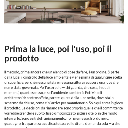
Prima la luce, poi l'uso, poi il
prodotto
Il metodo, prima ancora che un elenco di cose da fare, è un ordine. Si parte
dalla luce: il controllo della luce ambientale viene prima di qualunque scelta
di superficie, perché nessuna tela e nessuna pittura recupera una luce che
non è stata governata. Poi l'uso reale — chi guarda, che cosa, in quali
momenti, quanto spesso, e se l'ambiente cambierà. Poi i vincoli
architettonici: controsoffitto, parete, quota della luce netta, dove sta lo
schermo da chiuso, come ci si arriva per manutenerlo. Solo qui entra in gioco
il prodotto. Le decisioni da rimandare sono proprio quelle che il committente
vorrebbe prendere subito: fisso o motorizzato, pittura o telo, in che modo
integrarlo. Sono esiti del ragionamento, non premesse. Bordo nero,
guadagno, trasparenza acustica: tutto a valle di una domanda sola — a che