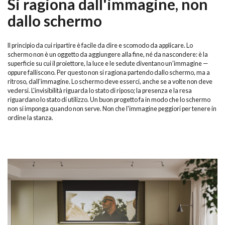
Si ragiona dall'immagine, non
dallo schermo
Il principio da cui ripartire è facile da dire e scomodo da applicare. Lo
schermo non è un oggetto da aggiungere alla fine, né da nascondere: è la
superficie su cui il proiettore, la luce e le sedute diventano un'immagine —
oppure falliscono. Per questo non si ragiona partendo dallo schermo, ma a
ritroso, dall'immagine. Lo schermo deve esserci, anche se a volte non deve
vedersi. L'invisibilità riguarda lo stato di riposo; la presenza e la resa
riguardano lo stato di utilizzo. Un buon progetto fa in modo che lo schermo
non si imponga quando non serve. Non che l'immagine peggiori per tenere in
ordine la stanza.