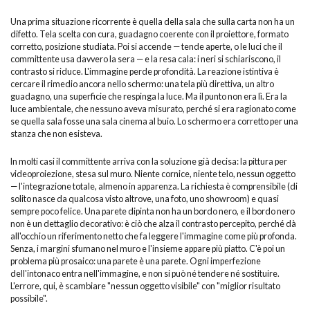
Una prima situazione ricorrente è quella della sala che sulla carta non ha un
difetto. Tela scelta con cura, guadagno coerente con il proiettore, formato
corretto, posizione studiata. Poi si accende — tende aperte, o le luci che il
committente usa davvero la sera — e la resa cala: i neri si schiariscono, il
contrasto si riduce. L'immagine perde profondità. La reazione istintiva è
cercare il rimedio ancora nello schermo: una tela più direttiva, un altro
guadagno, una superficie che respinga la luce. Ma il punto non era lì. Era la
luce ambientale, che nessuno aveva misurato, perché si era ragionato come
se quella sala fosse una sala cinema al buio. Lo schermo era corretto per una
stanza che non esisteva.
In molti casi il committente arriva con la soluzione già decisa: la pittura per
videoproiezione, stesa sul muro. Niente cornice, niente telo, nessun oggetto
— l'integrazione totale, almeno in apparenza. La richiesta è comprensibile (di
solito nasce da qualcosa visto altrove, una foto, uno showroom) e quasi
sempre poco felice. Una parete dipinta non ha un bordo nero, e il bordo nero
non è un dettaglio decorativo: è ciò che alza il contrasto percepito, perché dà
all'occhio un riferimento netto che fa leggere l'immagine come più profonda.
Senza, i margini sfumano nel muro e l'insieme appare più piatto. C'è poi un
problema più prosaico: una parete è una parete. Ogni imperfezione
dell'intonaco entra nell'immagine, e non si può né tendere né sostituire.
L'errore, qui, è scambiare "nessun oggetto visibile" con "miglior risultato
possibile".