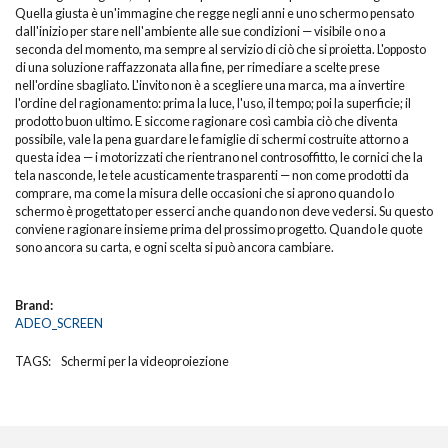
Quella giusta è un'immagine che regge negli anni e uno schermo pensato
dall'inizio per stare nell'ambiente alle sue condizioni — visibile o no a
seconda del momento, ma sempre al servizio di ciò che si proietta. L'opposto
di una soluzione raffazzonata alla fine, per rimediare a scelte prese
nell'ordine sbagliato. L'invito non è a scegliere una marca, ma a invertire
l'ordine del ragionamento: prima la luce, l'uso, il tempo; poi la superficie; il
prodotto buon ultimo. E siccome ragionare così cambia ciò che diventa
possibile, vale la pena guardare le famiglie di schermi costruite attorno a
questa idea — i motorizzati che rientrano nel controsoffitto, le cornici che la
tela nasconde, le tele acusticamente trasparenti — non come prodotti da
comprare, ma come la misura delle occasioni che si aprono quando lo
schermo è progettato per esserci anche quando non deve vedersi. Su questo
conviene ragionare insieme prima del prossimo progetto. Quando le quote
sono ancora su carta, e ogni scelta si può ancora cambiare.
Brand:
ADEO_SCREEN
TAGS:
Schermi per la videoproiezione