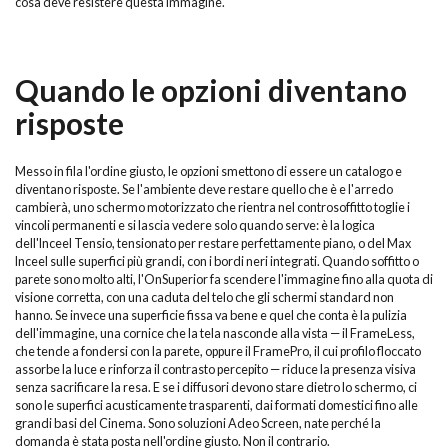
cosa deve resistere questa immagine.
Quando le opzioni diventano
risposte
Messo in fila l'ordine giusto, le opzioni smettono di essere un catalogo e
diventano risposte. Se l'ambiente deve restare quello che è e l'arredo
cambierà, uno schermo motorizzato che rientra nel controsoffitto toglie i
vincoli permanenti e si lascia vedere solo quando serve: è la logica
dell'Inceel Tensio, tensionato per restare perfettamente piano, o del Max
Inceel sulle superfici più grandi, con i bordi neri integrati. Quando soffitto o
parete sono molto alti, l'OnSuperior fa scendere l'immagine fino alla quota di
visione corretta, con una caduta del telo che gli schermi standard non
hanno. Se invece una superficie fissa va bene e quel che conta è la pulizia
dell'immagine, una cornice che la tela nasconde alla vista — il FrameLess,
che tende a fondersi con la parete, oppure il FramePro, il cui profilo floccato
assorbe la luce e rinforza il contrasto percepito — riduce la presenza visiva
senza sacrificare la resa. E se i diffusori devono stare dietro lo schermo, ci
sono le superfici acusticamente trasparenti, dai formati domestici fino alle
grandi basi del Cinema. Sono soluzioni Adeo Screen, nate perché la
domanda è stata posta nell'ordine giusto. Non il contrario.