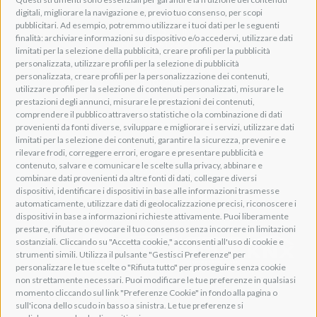
digitali, migliorare la navigazione e, previo tuo consenso, per scopi
Via della Zarga, 50
pubblicitari. Ad esempio, potremmo utilizzare i tuoi dati per le seguenti
Lavis, 38015 TN, Italy
finalità: archiviare informazioni su dispositivo e/o accedervi, utilizzare dati
Tel: +39 0461 248211
limitati per la selezione della pubblicità, creare profili per la pubblicità
P.IVA: IT01262500224
personalizzata, utilizzare profili per la selezione di pubblicità
PEC: pec@pec.adeogroup.it
personalizzata, creare profili per la personalizzazione dei contenuti,
SDI: T04ZHR3
utilizzare profili per la selezione di contenuti personalizzati, misurare le
prestazioni degli annunci, misurare le prestazioni dei contenuti,
info@adeogroup.it
comprendere il pubblico attraverso statistiche o la combinazione di dati
Adeo ProAV
provenienti da fonti diverse, sviluppare e migliorare i servizi, utilizzare dati
limitati per la selezione dei contenuti, garantire la sicurezza, prevenire e
Adeo HomeAV
rilevare frodi, correggere errori, erogare e presentare pubblicità e
Adeo Screen
contenuto, salvare e comunicare le scelte sulla privacy, abbinare e
Screen Research
combinare dati provenienti da altre fonti di dati, collegare diversi
dispositivi, identificare i dispositivi in base alle informazioni trasmesse
automaticamente, utilizzare dati di geolocalizzazione precisi, riconoscere i
Adeum Cinema Suite
dispositivi in base a informazioni richieste attivamente. Puoi liberamente
prestare, rifiutare o revocare il tuo consenso senza incorrere in limitazioni
sostanziali. Cliccando su "Accetta cookie," acconsenti all'uso di cookie e
strumenti simili. Utilizza il pulsante "Gestisci Preferenze" per
personalizzare le tue scelte o "Rifiuta tutto" per proseguire senza cookie
non strettamente necessari. Puoi modificare le tue preferenze in qualsiasi
momento cliccando sul link "Preferenze Cookie" in fondo alla pagina o
sull'icona dello scudo in basso a sinistra. Le tue preferenze si