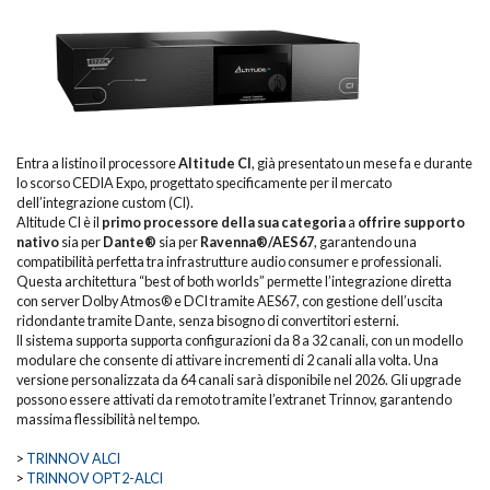
Entra a listino il processore
Altitude CI
, già presentato un mese fa e durante
lo scorso CEDIA Expo, progettato specificamente per il mercato
dell’integrazione custom (CI).
Altitude CI è il
primo processore della sua categoria
a
offrire supporto
nativo
sia per
Dante®
sia per
Ravenna®/AES67
, garantendo una
compatibilità perfetta tra infrastrutture audio consumer e professionali.
Questa architettura “best of both worlds” permette l’integrazione diretta
con server Dolby Atmos® e DCI tramite AES67, con gestione dell’uscita
ridondante tramite Dante, senza bisogno di convertitori esterni.
Il sistema supporta supporta configurazioni da 8 a 32 canali, con un modello
modulare che consente di attivare incrementi di 2 canali alla volta. Una
versione personalizzata da 64 canali sarà disponibile nel 2026. Gli upgrade
possono essere attivati da remoto tramite l’extranet Trinnov, garantendo
massima flessibilità nel tempo.
>
TRINNOV ALCI
>
TRINNOV OPT2-ALCI