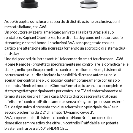
Adeo Group ha
concluso
un accordo di
distribuzione esclusiva
, per il
mercato italiano, con
AVA
.
Un produttore svizzero-americano arrivato alla ribalta grazie al suo
fondatore, Raphael Oberholzer, forte di un background nel settore audio
streaming e control home. Le soluzioni AVA sono progettate con una
particolare attenzione alla sicurezza fornendo un approccio di sistema plug-
and-play.
Uno dei prodotti più intressanti è il telecomando smart touchscreen -
AVA
Home Remote
- progettato specificamente per controllare la domotica nelle
stanze, nello specifico permette di controllare l'illuminazione, i sistemi di
oscuramento e l'audio e include la possibilità di creare automazioni o
scenari per controllare più dispositivi contemporaneamente con un solo
comando. Mentre il modello
Cinema Remote
più avanzato e completo è
stato progettato principalmente per controllare TV ed entertainment e al
tempo stesso gestire l'intera casa. Dotato di processore integrato può
effettuare il controllo IP direttamente, senza bisogno di processori esterni.
Dal design unico si presenta con due schermi: uno principale da 4" e un
secondo schermo da 2.2" chiamato "Dynamic Keypad".
AVA propone anche il sistema di controllo Nano Brain, un controller
domestico sempre attivo che offre un controllo IP affidabile, un potente
blaster a infrarossi a 360° e HDMI CEC.