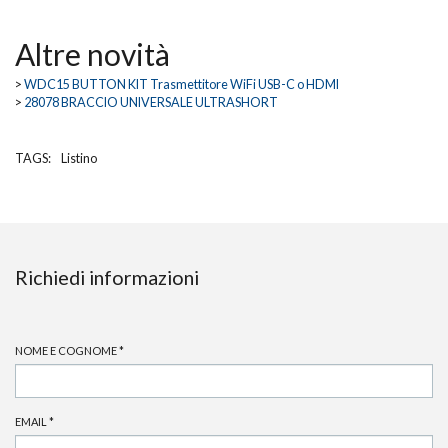
Altre novità
>
WDC15 BUTTON KIT Trasmettitore WiFi USB-C o HDMI
>
28078 BRACCIO UNIVERSALE ULTRASHORT
TAGS:
Listino
Richiedi informazioni
NOME E COGNOME
*
EMAIL
*