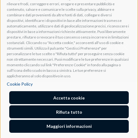
rilevare frodi, correggere errori, erogare e presentare pubblicità e
Adeo Screen
contenuto, salvare e comunicare le scelte sulla privacy, abbinare e
Screen Research
combinare dati provenienti da altre fonti di dati, collegare diversi
dispositivi, identificare i dispositivi in base alle informazioni trasmesse
automaticamente, utilizzare dati di geolocalizzazione precisi, riconoscere i
Adeum Cinema Suite
dispositivi in base a informazioni richieste attivamente. Puoi liberamente
prestare, rifiutare o revocare il tuo consenso senza incorrere in limitazioni
sostanziali. Cliccando su "Accetta cookie," acconsenti all'uso di cookie e
strumenti simili. Utilizza il pulsante "Gestisci Preferenze" per
personalizzare le tue scelte o "Rifiuta tutto" per proseguire senza cookie
non strettamente necessari. Puoi modificare le tue preferenze in qualsiasi
momento cliccando sul link "Preferenze Cookie" in fondo alla pagina o
sull'icona dello scudo in basso a sinistra. Le tue preferenze si
applicheranno al solo dispositivo in uso.
Cookie Policy
Società soggetta all'attività di controllo e coordinamento ai sensi dell'art. 2497-bis co.
1 Codice Civile da parte di "DGM s.r.l." con sede legale in Lavis (TN), Via della Zarga
Accetta cookie
n. 50, capitale sociale Euro 10.200, C.F. e iscrizione al R.I. di Trento n. 01993790227
Rifiuta tutto
Copyright © 2019 Adeo Group Srl. Powered By
BlupixelIT
Maggiori informazioni