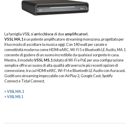
La famiglia VSSL si
arricchisce
di due
amplificatori
.
VSSL MA.1
è un potente amplificatore streaming monozona, progettato per
il tuo modo di ascoltare la musica oggi. Con 140 watt per canale e
connettività moderna come HDMI eARC, Wi-Fi 5 e Bluetooth LE Audio, MA.1
consente di godere di un suono incredibile da qualsiasi sorgente in casa.
Mentre, il modello
VSSL MS.1
dotato di Wi-Fi e PoE per una configurazione
semplice offre un suono di alta qualità attraverso le più recenti opzioni di
connessione, tra cui HDMI eARC, Wi-Fi 6 e Bluetooth LE Audio con Auracast.
Goditi uno streaming impeccabile con AirPlay 2, Google Cast, Spotify
Connect e Tidal Connect.
>
VSSL MA.1
>
VSSL MS.1