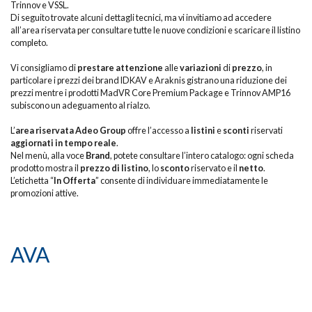
Trinnov e VSSL.
Di seguito trovate alcuni dettagli tecnici, ma vi invitiamo ad accedere
all’area riservata per consultare tutte le nuove condizioni e scaricare il listino
completo.
Vi consigliamo di
prestare attenzione
alle
variazioni
di
prezzo
, in
particolare i prezzi dei brand IDKAV e Araknis
gistrano una riduzione dei
prezzi mentre i prodotti MadVR Core Premium Package e Trinnov AMP16
subiscono un adeguamento al rialzo.
L’
area riservata Adeo Group
offre l’accesso a
listini
e
sconti
riservati
aggiornati in tempo reale
.
Nel menù, alla voce
Brand
, potete consultare l’intero catalogo: ogni scheda
prodotto mostra il
prezzo di listino
, lo
sconto
riservato e il
netto
.
L’etichetta “
In Offerta
” consente di individuare immediatamente le
promozioni attive.
AVA