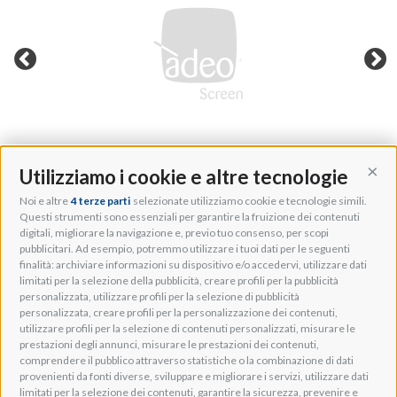
Utilizziamo i cookie e altre tecnologie
Cont
Noi e altre
4 terze parti
selezionate utilizziamo cookie e tecnologie simili.
Adeo Group S.r.l.
Questi strumenti sono essenziali per garantire la fruizione dei contenuti
digitali, migliorare la navigazione e, previo tuo consenso, per scopi
Via della Zarga, 50
pubblicitari. Ad esempio, potremmo utilizzare i tuoi dati per le seguenti
Lavis, 38015 TN, Italy
finalità: archiviare informazioni su dispositivo e/o accedervi, utilizzare dati
Tel: +39 0461 248211
limitati per la selezione della pubblicità, creare profili per la pubblicità
P.IVA: IT01262500224
personalizzata, utilizzare profili per la selezione di pubblicità
PEC: pec@pec.adeogroup.it
personalizzata, creare profili per la personalizzazione dei contenuti,
SDI: T04ZHR3
utilizzare profili per la selezione di contenuti personalizzati, misurare le
prestazioni degli annunci, misurare le prestazioni dei contenuti,
info@adeogroup.it
comprendere il pubblico attraverso statistiche o la combinazione di dati
Adeo ProAV
provenienti da fonti diverse, sviluppare e migliorare i servizi, utilizzare dati
limitati per la selezione dei contenuti, garantire la sicurezza, prevenire e
Adeo HomeAV