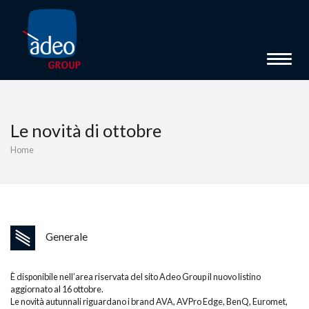
Toggle 
Le novità di ottobre
Home
Generale
È disponibile nell’area riservata del sito Adeo Group il nuovo listino
aggiornato al 16 ottobre.
Le novità autunnali riguardano i brand AVA, AVPro Edge, BenQ, Euromet,