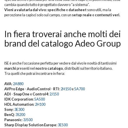
cambia quando tutto è progettato davvero “a sistema”.
Vieni a valutarla dal vivo
:
specifiche
e
datasheet
sono utili, ma la
percezione la capisci solo sul campo, con un
setup reale
e
contenuti veri
.
In fiera troverai anche molti dei
brand del catalogo Adeo Group
ISE è anche l’occasione perfetta per vedere dal vivo le novità di tantissimi
marchi
presenti nel
nostro catalogo
, distribuiti sul territorio italiano.
Tra quelli che potrai incontrare in fiera:
AVA
:
2A880
AVPro Edge
-
AudioControl
-
RTI
:
2H150
e
5A700
ADI
-
SnapOne
e
Control4
:
2J150
IDK Corporation
:
5A500
HDL Automation
:
2H100
Sony
:
3E300
BenQ
:
3S200
Panasonic
:
3J500
Sharp Display Solution Europe
:
3E500