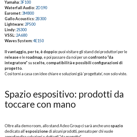
Yamaha
:
3F100
Waterfall Audio
:
2D190
Euromet
:
3M800
Gallo Acoustics
:
2B300
Lightware
:
2P500
Lindy
:
2S300
VSSL
:
2A680
Waves System
:
4E150
Il vantaggio, per te, è doppio
: puoi visitare gli stand dei produttori per le
release
e le
roadmap
, e poi passare da noi per un
confronto “da
integratore”
su
scelte, compatibilità e possibili configurazioni di
progetto
.
Così torni a casa con idee chiare e soluzioni già ‘progettate’, non solo viste.
Spazio espositivo: prodotti da
toccare con mano
Oltre alla demo room, allo stand Adeo Group ci sarà anche uno
spazio
dedicato all’
esposizione
di alcuni prodotti, pensato per chi vuole
approfondire soluzioni e dettagli “da progetto”.