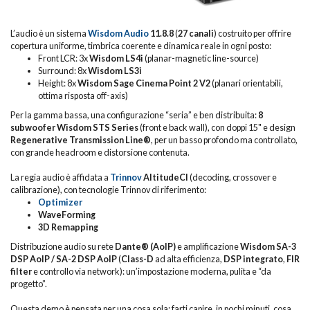
L’audio è un sistema
Wisdom Audio
11.8.8
(
27 canali
) costruito per offrire
copertura uniforme, timbrica coerente e dinamica reale in ogni posto:
Front LCR: 3x
Wisdom LS4i
(planar-magnetic line-source)
Surround: 8x
Wisdom LS3i
Height: 8x
Wisdom Sage Cinema Point 2 V2
(planari orientabili,
ottima risposta off-axis)
Per la gamma bassa, una configurazione “seria” e ben distribuita:
8
subwoofer Wisdom STS Series
(front e back wall), con doppi 15" e design
Regenerative Transmission Line®
, per un basso profondo ma controllato,
con grande headroom e distorsione contenuta.
La regia audio è affidata a
Trinnov
AltitudeCI
(decoding, crossover e
calibrazione), con tecnologie Trinnov di riferimento:
Optimizer
WaveForming
3D Remapping
Distribuzione audio su rete
Dante® (AoIP)
e amplificazione
Wisdom SA-3
DSP AoIP / SA-2 DSP AoIP
(
Class-D
ad alta efficienza,
DSP integrato
,
FIR
filter
e controllo via network): un’impostazione moderna, pulita e “da
progetto”.
Questa demo è pensata per una cosa sola: farti capire, in pochi minuti, cosa