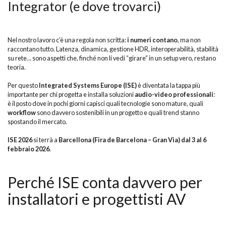
Integrator (e dove trovarci)
Nel nostro lavoro c’è una regola non scritta:
i numeri
contano
, ma non
raccontano tutto. Latenza, dinamica, gestione HDR, interoperabilità, stabilità
su rete… sono aspetti che, finché non li vedi “girare” in un setup vero, restano
teoria.
Per questo
Integrated Systems Europe
(ISE)
è diventata la tappa più
importante per chi progetta e installa soluzioni
audio-video professionali
:
è il posto dove in pochi giorni capisci quali tecnologie sono mature, quali
workflow
sono davvero sostenibili in un progetto e quali trend stanno
spostando il mercato.
ISE 2026
si terrà a
Barcellona (Fira de Barcelona – Gran Via) dal 3 al 6
febbraio 2026
.
Perché ISE conta davvero per
installatori e progettisti AV