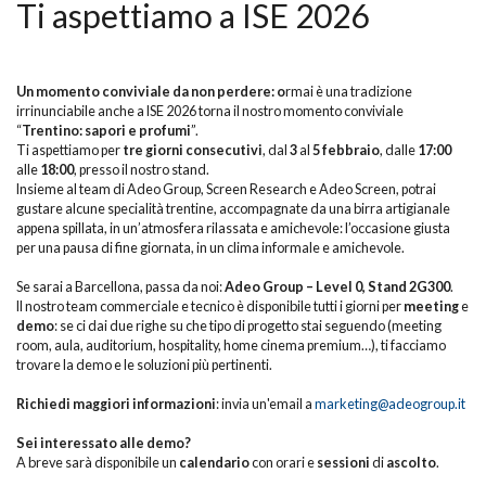
Ti aspettiamo a ISE 2026
Un momento conviviale da non perdere: o
rmai è una tradizione
irrinunciabile anche a ISE 2026 torna il nostro momento conviviale
“
Trentino: sapori e profumi
”.
Ti aspettiamo per
tre giorni consecutivi
, dal
3
al
5 febbraio
, dalle
17:00
alle
18:00
, presso il nostro stand.
Insieme al team di Adeo Group, Screen Research e Adeo Screen, potrai
gustare alcune specialità trentine, accompagnate da una birra artigianale
appena spillata, in un’atmosfera rilassata e amichevole: l’occasione giusta
per una pausa di fine giornata, in un clima informale e amichevole.
Se sarai a Barcellona, passa da noi:
Adeo Group – Level 0, Stand 2G300
.
Il nostro team commerciale e tecnico è disponibile tutti i giorni per
meeting
e
demo
: se ci dai due righe su che tipo di progetto stai seguendo (meeting
room, aula, auditorium, hospitality, home cinema premium…), ti facciamo
trovare la demo e le soluzioni più pertinenti.
Richiedi maggiori informazioni
: invia un'email a
marketing@adeogroup.it
Sei interessato alle demo?
A breve sarà disponibile un
calendario
con orari e
sessioni
di
ascolto
.