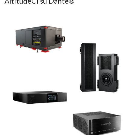
AltitudeCI su Dante®