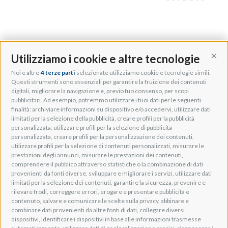
Utilizziamo i cookie e altre tecnologie
Cont
Noi e altre
4 terze parti
selezionate utilizziamo cookie e tecnologie simili.
Adeo Group S.r.l.
Questi strumenti sono essenziali per garantire la fruizione dei contenuti
digitali, migliorare la navigazione e, previo tuo consenso, per scopi
Via della Zarga, 50
pubblicitari. Ad esempio, potremmo utilizzare i tuoi dati per le seguenti
Lavis, 38015 TN, Italy
finalità: archiviare informazioni su dispositivo e/o accedervi, utilizzare dati
Tel: +39 0461 248211
limitati per la selezione della pubblicità, creare profili per la pubblicità
P.IVA: IT01262500224
personalizzata, utilizzare profili per la selezione di pubblicità
PEC: pec@pec.adeogroup.it
personalizzata, creare profili per la personalizzazione dei contenuti,
SDI: T04ZHR3
utilizzare profili per la selezione di contenuti personalizzati, misurare le
prestazioni degli annunci, misurare le prestazioni dei contenuti,
info@adeogroup.it
comprendere il pubblico attraverso statistiche o la combinazione di dati
Adeo ProAV
provenienti da fonti diverse, sviluppare e migliorare i servizi, utilizzare dati
limitati per la selezione dei contenuti, garantire la sicurezza, prevenire e
Adeo HomeAV
rilevare frodi, correggere errori, erogare e presentare pubblicità e
Adeo Screen
contenuto, salvare e comunicare le scelte sulla privacy, abbinare e
Screen Research
combinare dati provenienti da altre fonti di dati, collegare diversi
dispositivi, identificare i dispositivi in base alle informazioni trasmesse