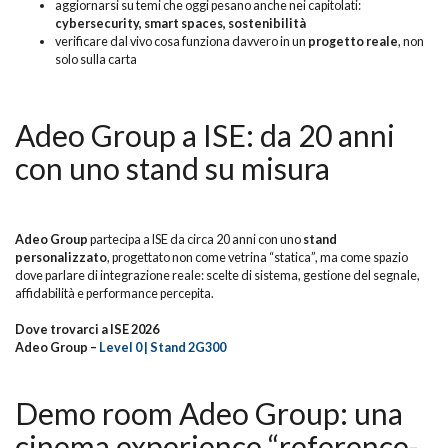
aggiornarsi su temi che oggi pesano anche nei capitolati:
cybersecurity, smart spaces, sostenibilità
verificare dal vivo cosa funziona davvero in un
progetto reale
, non
solo sulla carta
Adeo Group a ISE: da 20 anni
con uno stand su misura
Adeo Group
partecipa a ISE da circa 20 anni con uno
stand
personalizzato
, progettato non come vetrina “statica”, ma come spazio
dove parlare di integrazione reale: scelte di sistema, gestione del segnale,
affidabilità e performance percepita.
Dove trovarci a ISE 2026
Adeo Group –
Level 0 | Stand 2G300
Demo room Adeo Group: una
cinema experience “reference-