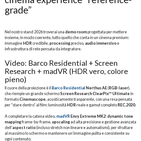
grade”
Nel nostro stand 2026 troverai una
demo room
progettata per mettere
insieme, in modo coerente, tutto quello che conta in un cinema premium:
immagine
HDR
credibile,
processing
preciso,
audio immersivo
e
infrastruttura di rete pensata da integratore.
Video: Barco Residential + Screen
Research + madVR (HDR vero, colore
pieno)
Il cuore della proiezione è il
Barco Residential
Nerthus AE
(
RGB-laser
),
che riempie un grande schermo
Screen Research ClearPix™ Ultimate
in
formato
Cinemascope
, acusticamente trasparente, con una resa pensata
per “stare dentro” al film: luminosità
HDR
reale e gamut completo
REC.2020
.
A completare la catena video,
madVR
Envy Extreme MK2
:
dynamic tone
mapping
frame-by-frame,
upscaling
ad alta precisione e gestione avanzata
dell’
aspect ratio
(incluso stretch non lineare e automatismi), per sfruttare
al massimo lo schermo e mantenere un’immagine pulita e consistente su
ogni contenuto.