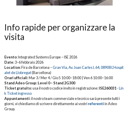
Info rapide per organizzare la
visita
Evento
: Integrated Systems Europe – ISE 2026
Date
: 3–6 febbraio 2026
Location
: Fira de Barcelona –
Gran Via, Av. Joan Carles I, 64, 08908 L’Hospit
alet de Llobregat
(Barcellona)
Orari ufficiali
: Mar 3 / Mer 4 / Gio 5 10:00–18:00 | Ven 6 10:00–16:00
Stand Adeo Group
:
Level 0 – Stand 2G300
Ticket gratuito
: usa il nostro codice invito in registrazione:
ISE260031
-
Lin
k Ticket ingresso
Appuntamenti
: il nostro team commerciale e tecnico sarà presente tutti i
giorni, vi chiediamo di scrivere direttamente ai vostri
referenti
in Adeo
Group.