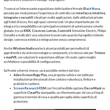
Troverai un'interessante esposizione delle tastiere firmate
Black Nova
,
pensate per rivoluzionare l’esperienza di controllo con
interfacce intuitive
,
integrate
e
versatili
: ideali per molte applicazioni, dalle abitazioni private
agli hotel di lusso, fino agli spazi commerciali. Un plus importante per chi
integra è la compatibilità con i principali ecosistemi di automazione a livello
globale, tra cui
KNX
,
Crestron
,
Lutron
,
Control4
, Schneider Electric, Philips
Dynalite e molti altri: una soluzione trasversale quando il progetto richiede
design, coerenza estetica e integrazione senza compromessi.
Anche
Wisdom Audio
porterà alcuni prodotti per permetterti di
approfondire da vicino tecnologie e componenti, e lo stesso vale per
Trinnov
e
madVR
, con soluzioni in esposizione utili per chi vuole capire meglio
architetture e possibilità di configurazione.
Sul fronte schermi, invece, sarà possibile vedere dal vivo:
Adeo Screen Rugy Plus
, una proposta solida e versatile per
installazioni professionali dove contano robustezza, finiture e
praticità in cantiere.
Screen Research
FDM
con l’inconfondibile opzione
DecorMask
su
superficie
ClearPix
stampabile, un riferimento per chi cerca il top di
gamma in termini di resa e qualità percepita della superficie di
proiezione.