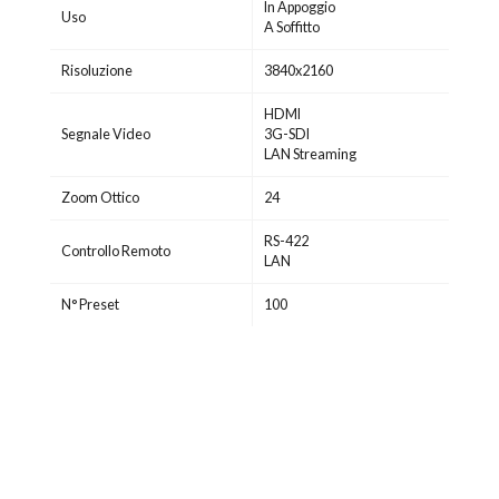
In Appoggio
Uso
A Soffitto
Risoluzione
3840x2160
HDMI
Segnale Video
3G-SDI
LAN Streaming
Zoom Ottico
24
RS-422
Controllo Remoto
LAN
N° Preset
100