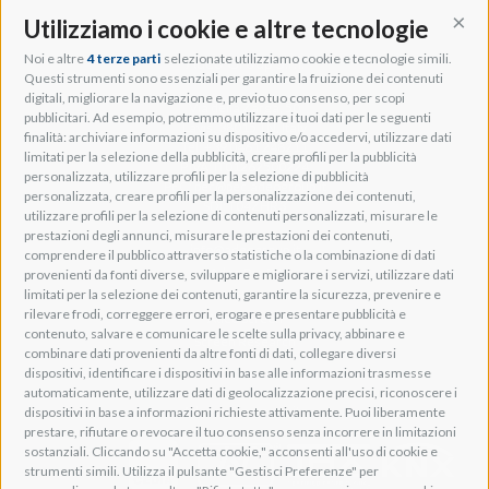
Utilizziamo i cookie e altre tecnologie
Cont
Noi e altre
4 terze parti
selezionate utilizziamo cookie e tecnologie simili.
Adeo Group S.r.l.
Questi strumenti sono essenziali per garantire la fruizione dei contenuti
digitali, migliorare la navigazione e, previo tuo consenso, per scopi
Via della Zarga, 50
pubblicitari. Ad esempio, potremmo utilizzare i tuoi dati per le seguenti
Lavis, 38015 TN, Italy
finalità: archiviare informazioni su dispositivo e/o accedervi, utilizzare dati
Tel: +39 0461 248211
limitati per la selezione della pubblicità, creare profili per la pubblicità
P.IVA: IT01262500224
personalizzata, utilizzare profili per la selezione di pubblicità
PEC: pec@pec.adeogroup.it
personalizzata, creare profili per la personalizzazione dei contenuti,
SDI: T04ZHR3
utilizzare profili per la selezione di contenuti personalizzati, misurare le
prestazioni degli annunci, misurare le prestazioni dei contenuti,
info@adeogroup.it
comprendere il pubblico attraverso statistiche o la combinazione di dati
Adeo ProAV
provenienti da fonti diverse, sviluppare e migliorare i servizi, utilizzare dati
limitati per la selezione dei contenuti, garantire la sicurezza, prevenire e
Adeo HomeAV
rilevare frodi, correggere errori, erogare e presentare pubblicità e
Adeo Screen
contenuto, salvare e comunicare le scelte sulla privacy, abbinare e
Screen Research
combinare dati provenienti da altre fonti di dati, collegare diversi
dispositivi, identificare i dispositivi in base alle informazioni trasmesse
automaticamente, utilizzare dati di geolocalizzazione precisi, riconoscere i
Adeum Cinema Suite
dispositivi in base a informazioni richieste attivamente. Puoi liberamente
prestare, rifiutare o revocare il tuo consenso senza incorrere in limitazioni
sostanziali. Cliccando su "Accetta cookie," acconsenti all'uso di cookie e
strumenti simili. Utilizza il pulsante "Gestisci Preferenze" per