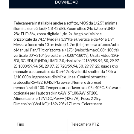
DOWNLOAD
Telecamera installabile anche a soffitto, MOS da 1/2,5", minima
illuminazione 3 lux (F1.8, 42 dB). Zoom ottico 24x, i.Zoom UHD
28x, FHD 36x, zoom digitale 1,4x, 2x. Angolo di visione
orizzontale da 74.1° (wide) a 3.3° (tele), verticale da 46° a 1.9°.
Messa a fuoco min 10 cm (wide) 1.2 m (tele); messa a fuoco Auto
o Manual. Pan/Tilt: orizzontale ±175° (velocità max 0.08°-180°/s),
verticale 30°+210° (velocità max 0.08°-180°/s). Uscita video 12G-
SDI, 3G-SDI, IP (NDI), HMDI 2.0, risoluzioni 2160/59.94, 50, 29.97,
25 1080/59.94, 50, 29.97, 25 720/59.94, 50, 29.97, 25; guadagno
manuale o automatico da 0 a +42 dB; velocità shutter da 1/25 a
1/10.000 s. Ingresso audio Mic e Linea. Controllo tramite:
protocollo RS-422, RJ45, IP browser. Numero di preset
memorizzabili 100. Temperatura di lavoro da 0° a 40° C. Software
opzionale per l'auto tracking AW-SF100/AW-SF200.
Alimentazione 12 V DC, PoE++ (42-57V). Peso: 2.2 kg.
Dimensioni (WxHxD): 169x205x171 mm. Colore: nero.
Tipo
Telecamera PTZ