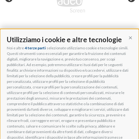
Utilizziamo i cookie e altre tecnologie
Cont
Noi e altre
4 terze parti
selezionate utilizziamo cookie e tecnologie simili.
Adeo Group S.r.l.
Questi strumenti sono essenziali per garantire la fruizione dei contenuti
digitali, migliorare la navigazione e, previo tuo consenso, per scopi
Via della Zarga, 50
pubblicitari. Ad esempio, potremmo utilizzare i tuoi dati per le seguenti
Lavis, 38015 TN, Italy
finalità: archiviare informazioni su dispositivo e/o accedervi, utilizzare dati
Tel: +39 0461 248211
limitati per la selezione della pubblicità, creare profili per la pubblicità
P.IVA: IT01262500224
personalizzata, utilizzare profili per la selezione di pubblicità
PEC: pec@pec.adeogroup.it
personalizzata, creare profili per la personalizzazione dei contenuti,
SDI: T04ZHR3
utilizzare profili per la selezione di contenuti personalizzati, misurare le
prestazioni degli annunci, misurare le prestazioni dei contenuti,
info@adeogroup.it
comprendere il pubblico attraverso statistiche o la combinazione di dati
Adeo ProAV
provenienti da fonti diverse, sviluppare e migliorare i servizi, utilizzare dati
limitati per la selezione dei contenuti, garantire la sicurezza, prevenire e
Adeo HomeAV
rilevare frodi, correggere errori, erogare e presentare pubblicità e
Adeo Screen
contenuto, salvare e comunicare le scelte sulla privacy, abbinare e
Screen Research
combinare dati provenienti da altre fonti di dati, collegare diversi
dispositivi, identificare i dispositivi in base alle informazioni trasmesse