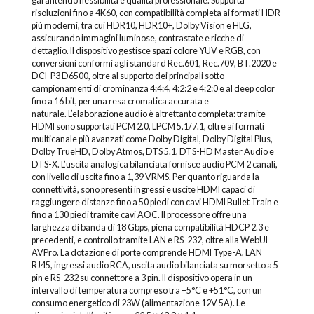
garantendo flessibilità e qualità professionale. Supporta
risoluzioni fino a 4K60, con compatibilità completa ai formati HDR
più moderni, tra cui HDR10, HDR10+, Dolby Vision e HLG,
assicurando immagini luminose, contrastate e ricche di
dettaglio. Il dispositivo gestisce spazi colore YUV e RGB, con
conversioni conformi agli standard Rec.601, Rec.709, BT.2020 e
DCI-P3 D6500, oltre al supporto dei principali sotto
campionamenti di crominanza 4:4:4, 4:2:2 e 4:2:0 e al deep color
fino a 16 bit, per una resa cromatica accurata e
naturale. L’elaborazione audio è altrettanto completa: tramite
HDMI sono supportati PCM 2.0, LPCM 5.1/7.1, oltre ai formati
multicanale più avanzati come Dolby Digital, Dolby Digital Plus,
Dolby TrueHD, Dolby Atmos, DTS 5.1, DTS-HD Master Audio e
DTS-X. L’uscita analogica bilanciata fornisce audio PCM 2 canali,
con livello di uscita fino a 1,39 VRMS. Per quanto riguarda la
connettività, sono presenti ingressi e uscite HDMI capaci di
raggiungere distanze fino a 50 piedi con cavi HDMI Bullet Train e
fino a 130 piedi tramite cavi AOC. Il processore offre una
larghezza di banda di 18 Gbps, piena compatibilità HDCP 2.3 e
precedenti, e controllo tramite LAN e RS-232, oltre alla WebUI
AVPro. La dotazione di porte comprende HDMI Type-A, LAN
RJ45, ingressi audio RCA, uscita audio bilanciata su morsetto a 5
pin e RS-232 su connettore a 3 pin. Il dispositivo opera in un
intervallo di temperatura compreso tra –5°C e +51°C, con un
consumo energetico di 23W (alimentazione 12V 5A). Le