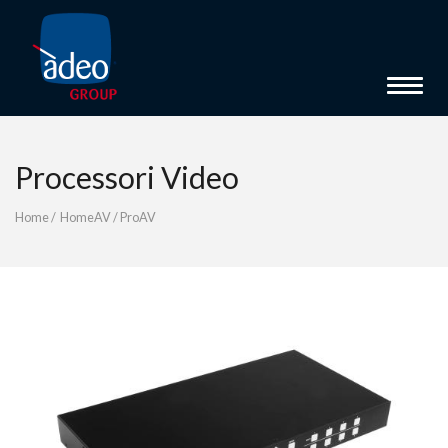
Toggle 
Processori Video
Home
/
HomeAV
/
ProAV