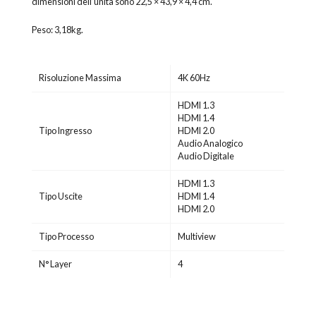
dimensioni dell’unità sono 22,5 × 43,9 × 4,4 cm.
Peso: 3,18kg.
Risoluzione Massima
4K 60Hz
HDMI 1.3
HDMI 1.4
Tipo Ingresso
HDMI 2.0
Audio Analogico
Audio Digitale
HDMI 1.3
Tipo Uscite
HDMI 1.4
HDMI 2.0
Tipo Processo
Multiview
N° Layer
4