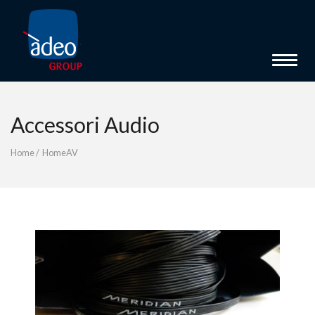
Toggle 
Accessori Audio
Home
/
HomeAV