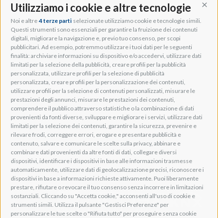
Utilizziamo i cookie e altre tecnologie
Cont
Noi e altre
4 terze parti
selezionate utilizziamo cookie e tecnologie simili.
Adeo Group S.r.l.
Questi strumenti sono essenziali per garantire la fruizione dei contenuti
digitali, migliorare la navigazione e, previo tuo consenso, per scopi
Via della Zarga, 50
pubblicitari. Ad esempio, potremmo utilizzare i tuoi dati per le seguenti
Lavis, 38015 TN, Italy
finalità: archiviare informazioni su dispositivo e/o accedervi, utilizzare dati
Tel: +39 0461 248211
limitati per la selezione della pubblicità, creare profili per la pubblicità
P.IVA: IT01262500224
personalizzata, utilizzare profili per la selezione di pubblicità
PEC: pec@pec.adeogroup.it
personalizzata, creare profili per la personalizzazione dei contenuti,
SDI: T04ZHR3
utilizzare profili per la selezione di contenuti personalizzati, misurare le
prestazioni degli annunci, misurare le prestazioni dei contenuti,
info@adeogroup.it
comprendere il pubblico attraverso statistiche o la combinazione di dati
Adeo ProAV
provenienti da fonti diverse, sviluppare e migliorare i servizi, utilizzare dati
limitati per la selezione dei contenuti, garantire la sicurezza, prevenire e
Adeo HomeAV
rilevare frodi, correggere errori, erogare e presentare pubblicità e
Adeo Screen
contenuto, salvare e comunicare le scelte sulla privacy, abbinare e
Screen Research
combinare dati provenienti da altre fonti di dati, collegare diversi
dispositivi, identificare i dispositivi in base alle informazioni trasmesse
automaticamente, utilizzare dati di geolocalizzazione precisi, riconoscere i
Adeum Cinema Suite
dispositivi in base a informazioni richieste attivamente. Puoi liberamente
prestare, rifiutare o revocare il tuo consenso senza incorrere in limitazioni
sostanziali. Cliccando su "Accetta cookie," acconsenti all'uso di cookie e
strumenti simili. Utilizza il pulsante "Gestisci Preferenze" per
personalizzare le tue scelte o "Rifiuta tutto" per proseguire senza cookie